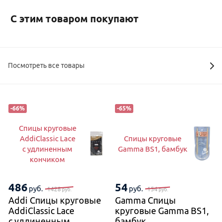
С этим товаром покупают
Посмотреть все товары
-
66
%
-
65
%
Спицы круговые
AddiClassic Lace
Спицы круговые
с удлиненным
Gamma BS1, бамбук
кончиком
486
54
руб.
руб.
1428
154
руб.
руб.
Addi Спицы круговые
Gamma Спицы
AddiClassic Lace
круговые Gamma BS1,
с удлиненным
бамбук