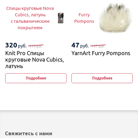
Спицы круговые Nova
Cubics, латунь
Furry
с гальваническим
Pompons
покрытием
320
47
руб.
руб.
913
157
руб.
руб.
Knit Pro Спицы
YarnArt Furry Pompons
круговые Nova Cubics,
латунь
с гальваническим
покрытием
Подробнее
Подробнее
Свяжитесь с нами