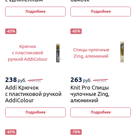
кончиком
Подробнее
Подробнее
-
63
%
-
65
%
Крючок
Спицы чулочные
с пластиковой
Zing, алюминий
ручкой AddiColour
238
263
руб.
руб.
644
752
руб.
руб.
Addi Крючок
Knit Pro Спицы
с пластиковой ручкой
чулочные Zing,
AddiColour
алюминий
Подробнее
Подробнее
-
65
%
-
70
%