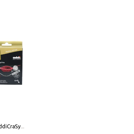
Addi Спицы чулочные AddiCraSyTrio гибкие