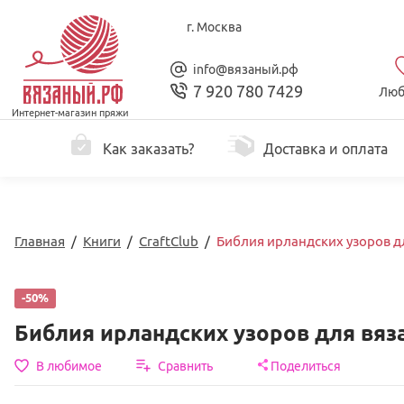
г. Москва
info@вязаный.рф
7 920 780 7429
Люб
Интернет-магазин пряжи
Как заказать?
Доставка и оплата
Главная
/
Книги
/
CraftClub
/
Библия ирландских узоров д
-50%
Библия ирландских узоров для вя
В любимое
Сравнить
Поделиться