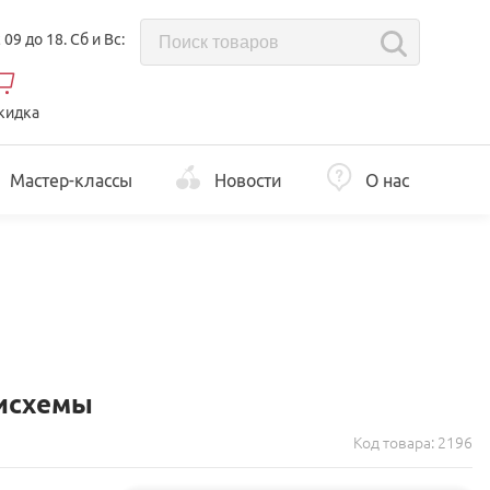
с 09 до 18. Сб и Вс:
кидка
Мастер-классы
Новости
О нас
 исхемы
Код товара:
2196