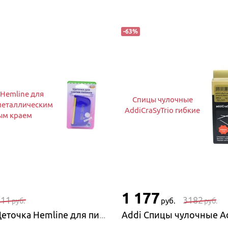
-
63
%
Hemline для
Спицы чулочные
 металлическим
AddiCraSyTrio гибкие
ым краем
1 177
211
3182
руб.
руб.
руб.
Hemline Щеточка Hemline для пилинга, с металлическим круглым краем