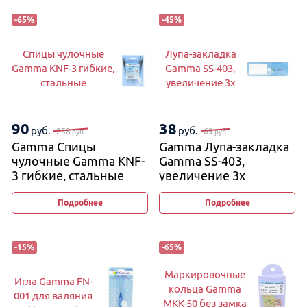
-
65
%
-
45
%
Спицы чулочные
Лупа-закладка
Gamma KNF-3 гибкие,
Gamma SS-403,
стальные
увеличение 3х
90
38
руб.
руб.
258
69
руб.
руб.
Gamma Спицы
Gamma Лупа-закладка
чулочные Gamma KNF-
Gamma SS-403,
3 гибкие, стальные
увеличение 3х
Подробнее
Подробнее
-
15
%
-
65
%
Маркировочные
Игла Gamma FN-
кольца Gamma
001 для валяния
MKK-50 без замка