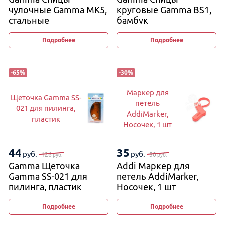
чулочные Gamma MK5,
круговые Gamma BS1,
стальные
бамбук
Подробнее
Подробнее
-
65
%
-
30
%
Маркер для
Щеточка Gamma SS-
петель
021 для пилинга,
AddiMarker,
пластик
Носочек, 1 шт
44
35
руб.
руб.
126
50
руб.
руб.
Gamma Щеточка
Addi Маркер для
Gamma SS-021 для
петель AddiMarker,
пилинга, пластик
Носочек, 1 шт
Подробнее
Подробнее