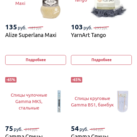
Maxi
135
103
руб.
руб.
183
293
руб.
руб.
Alize Superlana Maxi
YarnArt Tango
Подробнее
Подробнее
-
65
%
-
65
%
Спицы чулочные
Спицы круговые
Gamma MK5,
Gamma BS1, бамбук
стальные
75
54
руб.
руб.
214
154
руб.
руб.
Gamma Спицы
Gamma Спицы