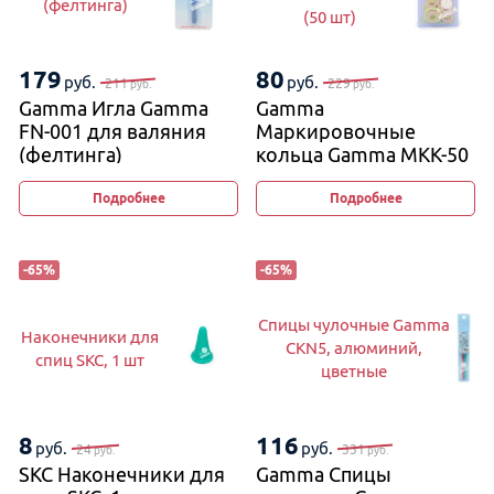
(фелтинга)
(50 шт)
179
80
руб.
руб.
211
229
руб.
руб.
Gamma Игла Gamma
Gamma
FN-001 для валяния
Маркировочные
(фелтинга)
кольца Gamma MKK-50
без замка (50 шт)
Подробнее
Подробнее
-
65
%
-
65
%
Спицы чулочные Gamma
Наконечники для
CKN5, алюминий,
спиц SKC, 1 шт
цветные
8
116
руб.
руб.
24
331
руб.
руб.
SKC Наконечники для
Gamma Спицы