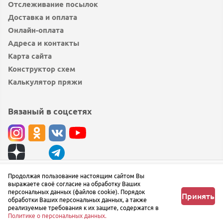
Отслеживание посылок
Доставка и оплата
Онлайн-оплата
Адреса и контакты
Карта сайта
Конструктор схем
Калькулятор пряжи
Вязаный в соцсетях
© вязаный.рф 2019 — 2026
Продолжая пользование настоящим сайтом Вы
Узнать о поступлении
выражаете своё согласие на обработку Ваших
Сообщить об ошибке
персональных данных (файлов cookie). Порядок
Принять
обработки Ваших персональных данных, а также
реализуемые требования к их защите, содержатся в
Политике о персональных данных.
Главная
Любимое
Корзина
Профиль
Меню