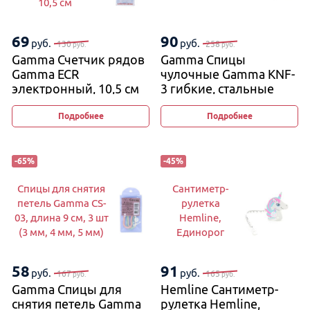
10,5 см
69
90
руб.
руб.
130
258
руб.
руб.
Gamma Счетчик рядов
Gamma Спицы
Gamma ECR
чулочные Gamma KNF-
электронный, 10,5 см
3 гибкие, стальные
Подробнее
Подробнее
-
65
%
-
45
%
Спицы для снятия
Сантиметр-
петель Gamma CS-
рулетка
03, длина 9 см, 3 шт
Hemline,
(3 мм, 4 мм, 5 мм)
Единорог
58
91
руб.
руб.
167
165
руб.
руб.
Gamma Спицы для
Hemline Сантиметр-
снятия петель Gamma
рулетка Hemline,