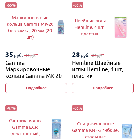
-
65
%
-
65
%
Маркировочные
Швейные иглы
кольца Gamma MK-20
Hemline, 4 шт,
без замка, 20 мм (20
пластик
шт)
35
28
руб.
руб.
99
80
руб.
руб.
Gamma
Hemline Швейные
Маркировочные
иглы Hemline, 4 шт,
кольца Gamma MK-20
пластик
без замка, 20 мм (20
шт)
Подробнее
Подробнее
-
47
%
-
65
%
Счетчик рядов
Спицы чулочные
Gamma ECR
Gamma KNF-3 гибкие,
электронный,
стальные