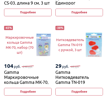
CS-03, длина 9 см, 3 шт
Единорог
(3 мм, 4 мм, 5 мм)
Подробнее
Подробнее
-
65
%
-
38
%
Маркировочные
Нитковдеватель
кольца Gamma
Gamma TN-019
MK-70, набор (70
с ручкой, 3 шт
шт)
104
29
руб.
руб.
298
46
руб.
руб.
Gamma
Gamma
Маркировочные
Нитковдеватель
кольца Gamma MK-70,
Gamma TN-019
набор (70 шт)
с ручкой, 3 шт
Подробнее
Подробнее