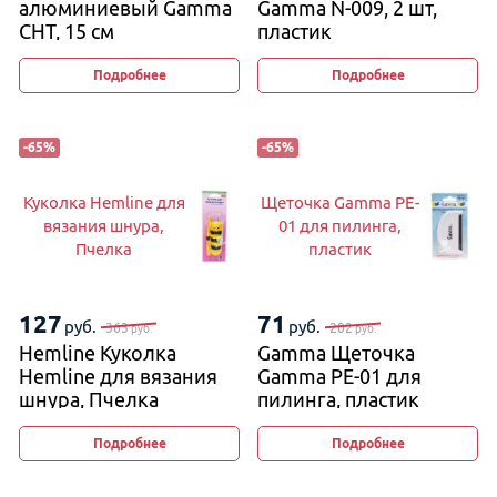
алюминиевый Gamma
Gamma N-009, 2 шт,
CHT, 15 см
пластик
Подробнее
Подробнее
-
65
%
-
65
%
Куколка Hemline для
Щеточка Gamma PE-
вязания шнура,
01 для пилинга,
Пчелка
пластик
127
71
руб.
руб.
363
202
руб.
руб.
Hemline Куколка
Gamma Щеточка
Hemline для вязания
Gamma PE-01 для
шнура, Пчелка
пилинга, пластик
Подробнее
Подробнее