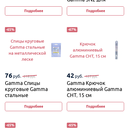
вязания кос и жгутов
2,5 мм и 4 мм, 11−12 см
Подробнее
Подробнее
(изогнутые)
-
65
%
-
67
%
Спицы круговые
Крючок
Gamma стальные
алюминиевый
на металлической
Gamma CHT, 15 см
леске
76
42
руб.
руб.
218
127
руб.
руб.
Gamma Спицы
Gamma Крючок
круговые Gamma
алюминиевый Gamma
стальные
CHT, 15 см
на металлической
леске
Подробнее
Подробнее
-
65
%
-
65
%