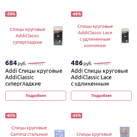
-
50
%
-
66
%
Спицы круговые
Спицы круговые
AddiClassic Lace
AddiClassic
с удлиненным
супергладкие
кончиком
684
486
руб.
руб.
1368
1428
руб.
руб.
Addi Спицы круговые
Addi Спицы круговые
AddiClassic
AddiClassic Lace
супергладкие
с удлиненным
кончиком
Подробнее
Подробнее
-
65
%
-
65
%
Спицы круговые
Gamma стальные
Спицы круговые