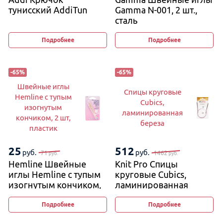
тунисский AddiTun
Gamma N-001, 2 шт.,
сталь
Подробнее
Подробнее
-
65
%
-
65
%
Швейные иглы
Спицы круговые
Hemline с тупым
Cubics,
изогнутым
ламинированная
кончиком, 2 шт,
береза
пластик
25
512
руб.
руб.
71
1462
руб.
руб.
Hemline Швейные
Knit Pro Спицы
иглы Hemline с тупым
круговые Cubics,
изогнутым кончиком,
ламинированная
2 шт, пластик
береза
Подробнее
Подробнее