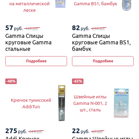
на металлической
Gamma BS1, бамбук
леске
57
82
руб.
руб.
163
234
руб.
руб.
Gamma Спицы
Gamma Спицы
круговые Gamma
круговые Gamma BS1,
стальные
бамбук
на металлической
леске
Подробнее
Подробнее
-
48
%
-
65
%
Швейные иглы
Крючок тунисский
Gamma N-001, 2
AddiTun
шт., сталь
275
22
руб.
руб.
528
63
руб.
руб.
Addi Крючок
Gamma Швейные иглы