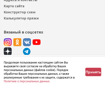
Карта сайта
Конструктор схем
Калькулятор пряжи
Вязаный в соцсетях
© вязаный.рф 2019 — 2026
Продолжая пользование настоящим сайтом Вы
Узнать о поступлении
выражаете своё согласие на обработку Ваших
Сообщить об ошибке
персональных данных (файлов cookie). Порядок
Принять
обработки Ваших персональных данных, а также
реализуемые требования к их защите, содержатся в
Политике о персональных данных.
Главная
Любимое
Корзина
Профиль
Меню