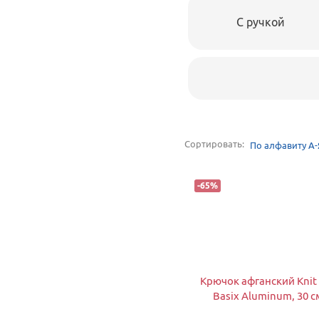
С ручкой
Сортировать:
По алфавиту А-
-
65
%
Крючок афганский Knit
Basix Aluminum, 30 с