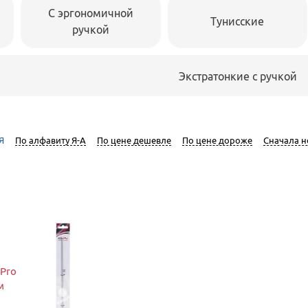
С эргономичной
Тунисские
ручкой
Экстратонкие с ручкой
Я
По алфавиту Я-А
По цене дешевле
По цене дороже
Сначала 
 Pro
м