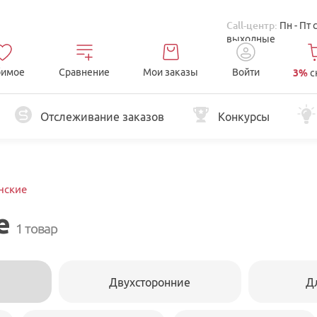
Call-центр:
Пн - Пт 
выходные
имое
Сравнение
Мои заказы
Войти
3%
с
Отслеживание заказов
Конкурсы
нские
е
1 товар
Двухсторонние
Д