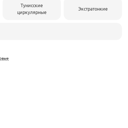
Тунисские
Экстратонкие
циркулярные
новые