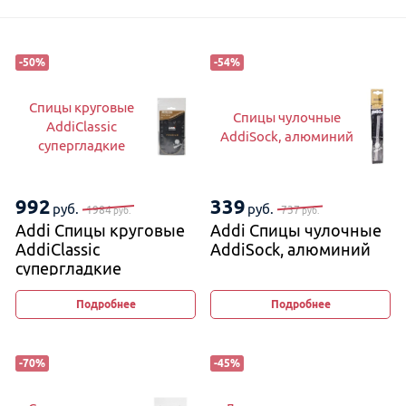
-
50
%
-
54
%
Спицы круговые
Спицы чулочные
AddiClassic
AddiSock, алюминий
супергладкие
992
339
руб.
руб.
1984
737
руб.
руб.
Addi Спицы круговые
Addi Спицы чулочные
AddiClassic
AddiSock, алюминий
супергладкие
Подробнее
Подробнее
-
70
%
-
45
%