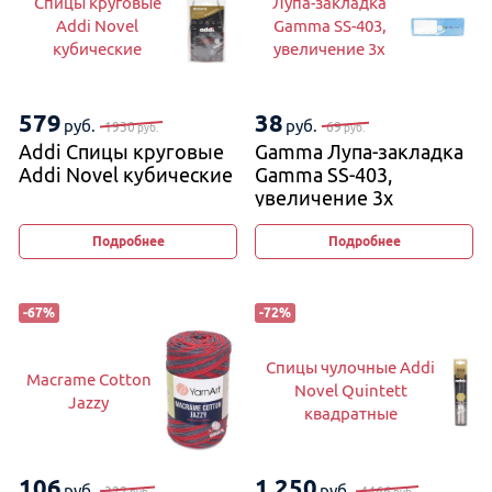
Спицы круговые
Лупа-закладка
Addi Novel
Gamma SS-403,
кубические
увеличение 3х
579
38
руб.
руб.
1930
69
руб.
руб.
Addi Спицы круговые
Gamma Лупа-закладка
Addi Novel кубические
Gamma SS-403,
увеличение 3х
Подробнее
Подробнее
-
67
%
-
72
%
Спицы чулочные Addi
Macrame Cotton
Novel Quintett
Jazzy
квадратные
106
1 250
руб.
руб.
322
4466