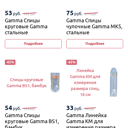
53
75
руб.
руб.
152
214
руб.
руб.
Gamma Спицы
Gamma Спицы
круговые Gamma
чулочные Gamma MK5,
стальные
стальные
на металлической
леске
Подробнее
Подробнее
-
65
%
-
65
%
Линейка
Gamma KM для
Спицы круговые
измерения
Gamma BS1, бамбук
размера спиц,
16 см
54
33
руб.
руб.
154
94
руб.
руб.
Gamma Спицы
Gamma Линейка
круговые Gamma BS1,
Gamma KM для
бамбук
измерения размера