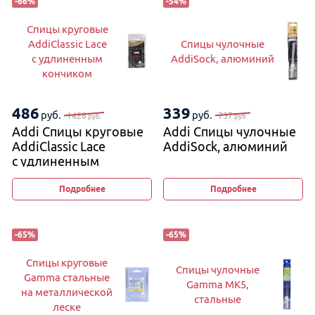
-
66
%
-
54
%
Спицы круговые
AddiClassic Lace
Спицы чулочные
с удлиненным
AddiSock, алюминий
кончиком
486
339
руб.
руб.
1428
737
руб.
руб.
Addi Спицы круговые
Addi Спицы чулочные
AddiClassic Lace
AddiSock, алюминий
с удлиненным
кончиком
Подробнее
Подробнее
-
65
%
-
65
%
Спицы круговые
Спицы чулочные
Gamma стальные
Gamma MK5,
на металлической
стальные
леске