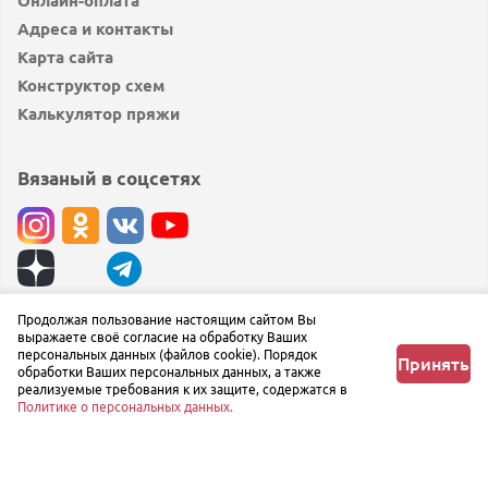
Онлайн-оплата
Адреса и контакты
Карта сайта
Конструктор схем
Калькулятор пряжи
Вязаный в соцсетях
© вязаный.рф 2019 — 2026
Продолжая пользование настоящим сайтом Вы
выражаете своё согласие на обработку Ваших
Сообщить об ошибке
персональных данных (файлов cookie). Порядок
Принять
обработки Ваших персональных данных, а также
реализуемые требования к их защите, содержатся в
Политике о персональных данных.
Главная
Любимое
Корзина
Профиль
Меню