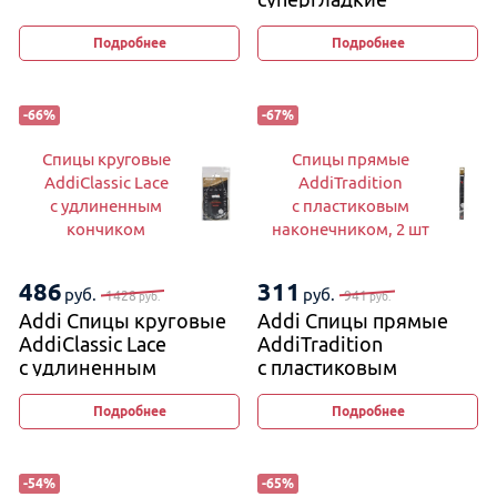
Подробнее
Подробнее
-
66
%
-
67
%
Спицы круговые
Спицы прямые
AddiClassic Lace
AddiTradition
с удлиненным
с пластиковым
кончиком
наконечником, 2 шт
486
311
руб.
руб.
1428
941
руб.
руб.
Addi Спицы круговые
Addi Спицы прямые
AddiClassic Lace
AddiTradition
с удлиненным
с пластиковым
кончиком
наконечником, 2 шт
Подробнее
Подробнее
-
54
%
-
65
%