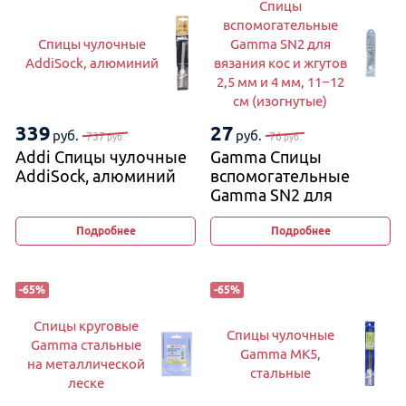
Спицы
вспомогательные
Спицы чулочные
Gamma SN2 для
AddiSock, алюминий
вязания кос и жгутов
2,5 мм и 4 мм, 11−12
см (изогнутые)
339
27
руб.
руб.
737
76
руб.
руб.
Addi Спицы чулочные
Gamma Спицы
AddiSock, алюминий
вспомогательные
Gamma SN2 для
вязания кос и жгутов
2,5 мм и 4 мм, 11−12 см
Подробнее
Подробнее
(изогнутые)
-
65
%
-
65
%
Спицы круговые
Спицы чулочные
Gamma стальные
Gamma MK5,
на металлической
стальные
леске