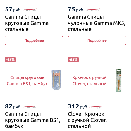
57
75
руб.
руб.
163
214
руб.
руб.
Gamma Спицы
Gamma Спицы
круговые Gamma
чулочные Gamma MK5,
стальные
стальные
на металлической
леске
Подробнее
Подробнее
-
65
%
-
65
%
Спицы круговые
Крючок с ручкой
Gamma BS1, бамбук
Clover, стальной
82
312
руб.
руб.
234
890
руб.
руб.
Gamma Спицы
Clover Крючок
круговые Gamma BS1,
с ручкой Clover,
бамбук
стальной