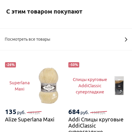
С этим товаром покупают
Посмотреть все товары
-
26
%
-
50
%
Спицы круговые
Superlana
AddiClassic
Maxi
супергладкие
135
684
руб.
руб.
183
1368
руб.
руб.
Alize Superlana Maxi
Addi Спицы круговые
AddiClassic
супергладкие