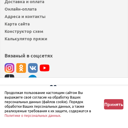
Доставка и оплата
Онлайн-оплата
Адреса и контакты
Карта сайта
Конструктор схем
Калькулятор пряжи
Вязаный в соцсетях
29
руб.
97
руб.
© вязаный.рф 2019 — 2026
Продолжая пользование настоящим сайтом Вы
Купить в 1 клик
Добавить в корзину
выражаете своё согласие на обработку Ваших
Сообщить об ошибке
персональных данных (файлов cookie). Порядок
Принять
обработки Ваших персональных данных, а также
реализуемые требования к их защите, содержатся в
Политике о персональных данных.
Главная
Любимое
Корзина
Профиль
Меню