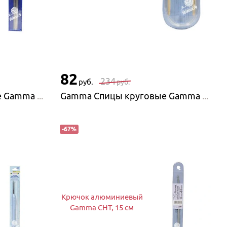
82
234
руб.
руб.
Gamma Спицы чулочные Gamma MK5, стальные
Gamma Спицы круговые Gamma BS1, бамбук
-
67
%
Крючок алюминиевый
Gamma CHT, 15 см