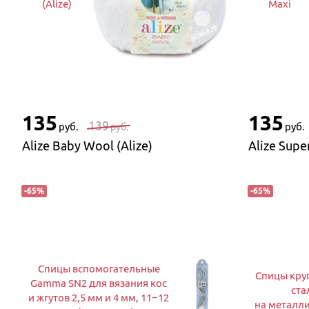
(Alize)
Maxi
135
135
139
руб.
руб.
руб.
Alize Baby Wool (Alize)
Alize Supe
-
65
%
-
65
%
Спицы вспомогательные
Спицы кру
Gamma SN2 для вязания кос
ста
и жгутов 2,5 мм и 4 мм, 11−12
на металли