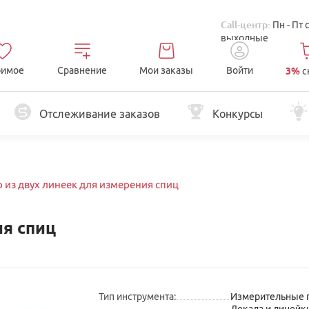
Call-центр:
Пн - Пт 
выходные
имое
Сравнение
Мои заказы
Войти
3%
с
Отслеживание заказов
Конкурсы
 из двух линеек для измерения спиц
ия спиц
Тип инструмента
:
Измерительные 