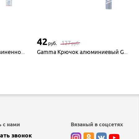
42
127
руб.
руб.
Gamma Крючок с прорезиненной ручкой Gamma RHP, 16 см
Gamma Крючок алюминиевый Gamma CHT, 15 см
 с нами
Вязаный в соцсетях
ать звонок