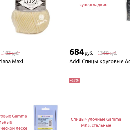
супергладкие
684
183
1368
руб.
руб.
руб.
rlana Maxi
-
65
%
говые Gamma
Спицы чулочные Gamma
льные
MK5, стальные
ческой леске