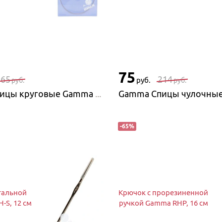
75
265
214
руб.
руб.
руб.
Gamma Спицы круговые Gamma стальные на металлической леске
-
65
%
тальной
Крючок с прорезиненной
S, 12 см
ручкой Gamma RHP, 16 см