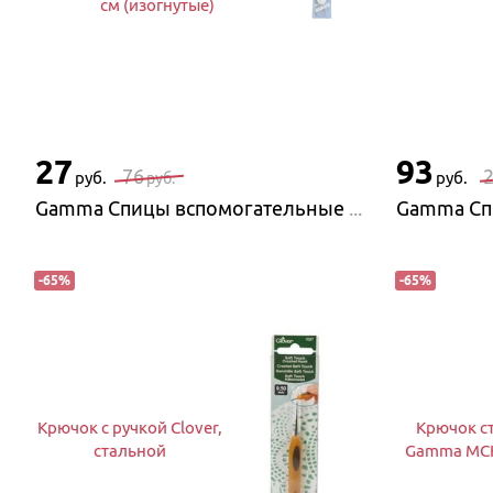
см (изогнутые)
27
93
76
руб.
руб.
руб.
Gamma Спицы вспомогательные Gamma SN2 для вязания кос и жгутов 2,5 мм и 4 мм, 11−12 см (изогнутые)
-
65
%
-
65
%
Крючок с ручкой Clover,
Крючок с
стальной
Gamma MCH-