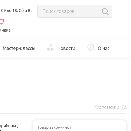
с 09 до 18. Сб и Вс:
кидка
Мастер-классы
Новости
О нас
Код товара:
2472
приборы
,
Товар закончился