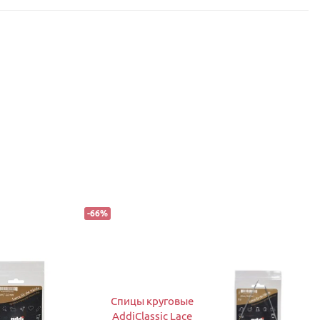
-
66
%
Спицы круговые
AddiClassic Lace