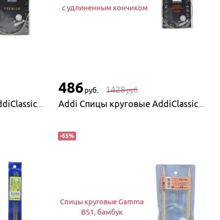
с удлиненным кончиком
486
1428
руб.
руб.
Addi Спицы круговые AddiClassic супергладкие
Addi Спицы круговые AddiClassic Lace с удлиненным кончиком
-
65
%
Спицы круговые Gamma
BS1, бамбук