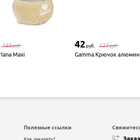
42
183
127
руб.
руб.
руб.
rlana Maxi
Полезные ссылки
Свяжитесь
Заказ
Как заказать?