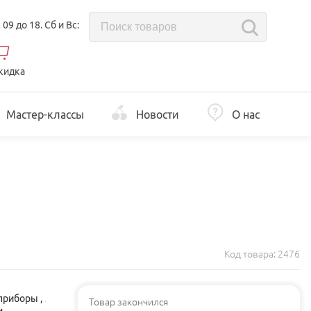
с 09 до 18. Сб и Вс:
кидка
Мастер-классы
Новости
О нас
Код товара:
2476
приборы
,
Товар закончился