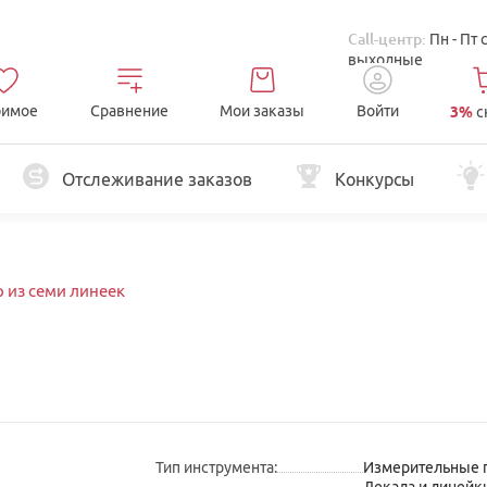
Call-центр:
Пн - Пт 
выходные
имое
Сравнение
Мои заказы
Войти
3%
с
Отслеживание заказов
Конкурсы
 из семи линеек
Тип инструмента
:
Измерительные 