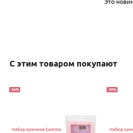
Это нови
С этим товаром покупают
-
56
%
-
39
%
Набор крючков Gamma
Набор крю