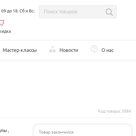
с 09 до 18. Сб и Вс:
кидка
Мастер-классы
Новости
О нас
Код товара:
3084
упы
,
Товар закончился