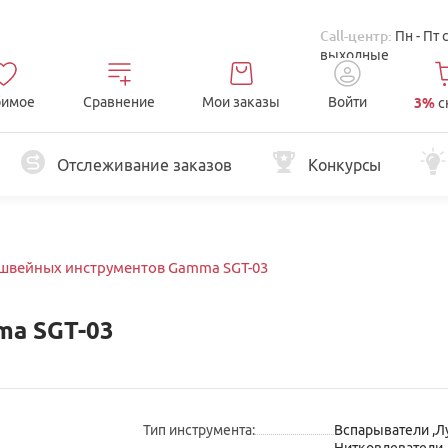
Call-центр:
Пн - Пт 
выходные
имое
Сравнение
Мои заказы
Войти
3%
с
Отслеживание заказов
Конкурсы
швейных инструментов Gamma SGT-03
ma SGT-03
Тип инструмента
:
Вспарыватели
,
Л