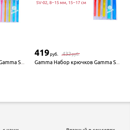
SV-02, 8−15 мм, 15−17 см
419
432
руб.
руб.
Gamma Набор крючков Gamma SV-01, 3−7 мм, 15 см
Gamma Набор крючков Gamma SV-02, 8−15 мм, 15−17 см
 с нами
Вязаный в соцсетях