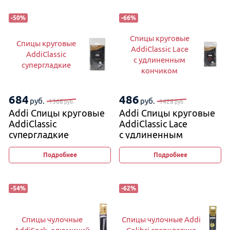
-
50
%
-
66
%
Спицы круговые
Спицы круговые
AddiClassic Lace
AddiClassic
с удлиненным
супергладкие
кончиком
684
486
руб.
руб.
1368
1428
руб.
руб.
Addi Спицы круговые
Addi Спицы круговые
AddiClassic
AddiClassic Lace
супергладкие
с удлиненным
кончиком
Подробнее
Подробнее
-
54
%
-
62
%
Спицы чулочные
Спицы чулочные Addi