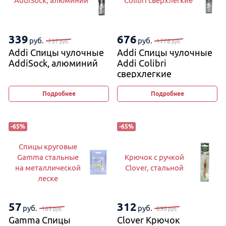
AddiSock, алюминий
Colibri сверхлегкие
339
676
руб.
руб.
737
1778
руб.
руб.
Addi Спицы чулочные
Addi Спицы чулочные
AddiSock, алюминий
Addi Colibri
сверхлегкие
Подробнее
Подробнее
-
65
%
-
65
%
Спицы круговые
Gamma стальные
Крючок с ручкой
на металлической
Clover, стальной
леске
57
312
руб.
руб.
163
890
руб.
руб.
Gamma Спицы
Clover Крючок