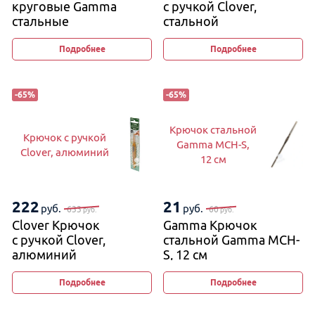
круговые Gamma
с ручкой Clover,
стальные
стальной
на металлической
леске
Подробнее
Подробнее
-
65
%
-
65
%
Крючок стальной
Крючок с ручкой
Gamma MCH-S,
Clover, алюминий
12 см
222
21
руб.
руб.
633
60
руб.
руб.
Clover Крючок
Gamma Крючок
с ручкой Clover,
стальной Gamma MCH-
алюминий
S, 12 см
Подробнее
Подробнее