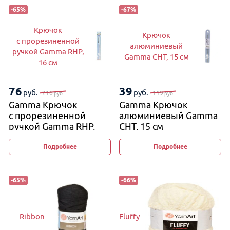
-
65
%
-
67
%
Крючок
Крючок
с прорезиненной
алюминиевый
ручкой Gamma RHP,
Gamma CHT, 15 см
16 см
76
39
руб.
руб.
216
119
руб.
руб.
Gamma Крючок
Gamma Крючок
с прорезиненной
алюминиевый Gamma
ручкой Gamma RHP,
CHT, 15 см
16 см
Подробнее
Подробнее
-
65
%
-
66
%
Ribbon
Fluffy