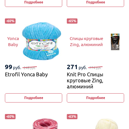
Подробнее
Подробнее
-
60
%
-
65
%
Yonca
Спицы круговые
Baby
Zing, алюминий
99
271
руб.
руб.
248
774
руб.
руб.
Etrofil Yonca Baby
Knit Pro Спицы
круговые Zing,
алюминий
Подробнее
Подробнее
-
60
%
-
63
%