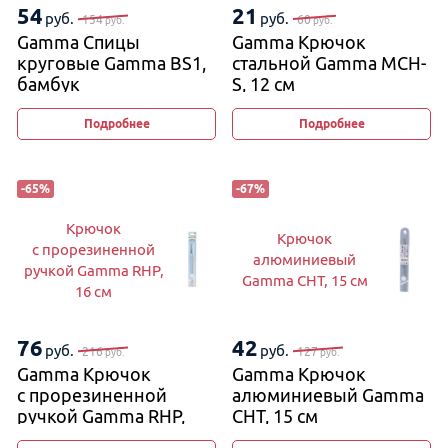
54
21
руб.
руб.
154
60
руб.
руб.
Gamma Спицы
Gamma Крючок
круговые Gamma BS1,
стальной Gamma MCH-
бамбук
S, 12 см
Подробнее
Подробнее
-
65
%
-
67
%
Крючок
Крючок
с прорезиненной
алюминиевый
ручкой Gamma RHP,
Gamma CHT, 15 см
16 см
76
42
руб.
руб.
216
127
руб.
руб.
Gamma Крючок
Gamma Крючок
с прорезиненной
алюминиевый Gamma
ручкой Gamma RHP,
CHT, 15 см
16 см