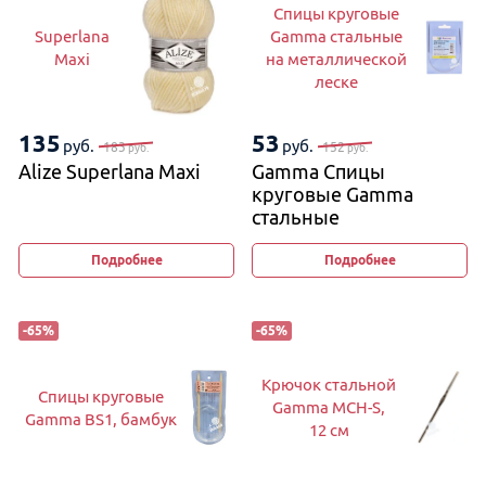
Спицы круговые
Superlana
Gamma стальные
Maxi
на металлической
леске
135
53
руб.
руб.
183
152
руб.
руб.
Alize Superlana Maxi
Gamma Спицы
круговые Gamma
стальные
на металлической
леске
Подробнее
Подробнее
-
65
%
-
65
%
Крючок стальной
Спицы круговые
Gamma MCH-S,
Gamma BS1, бамбук
12 см