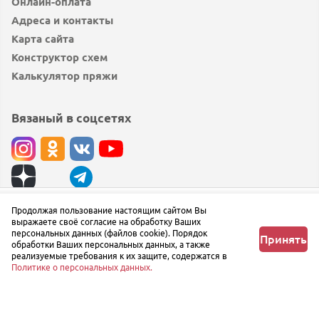
Онлайн-оплата
Адреса и контакты
Карта сайта
Конструктор схем
Калькулятор пряжи
Вязаный в соцсетях
© вязаный.рф 2019 — 2026
Продолжая пользование настоящим сайтом Вы
Узнать о поступлении
выражаете своё согласие на обработку Ваших
Сообщить об ошибке
персональных данных (файлов cookie). Порядок
Принять
обработки Ваших персональных данных, а также
реализуемые требования к их защите, содержатся в
Политике о персональных данных.
Главная
Любимое
Корзина
Профиль
Меню