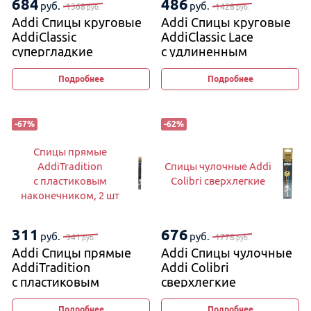
684
486
руб.
руб.
1368
1428
руб.
руб.
Addi Спицы круговые
Addi Спицы круговые
AddiClassic
AddiClassic Lace
супергладкие
с удлиненным
кончиком
Подробнее
Подробнее
-
67
%
-
62
%
Спицы прямые
AddiTradition
Спицы чулочные Addi
с пластиковым
Colibri сверхлегкие
наконечником, 2 шт
311
676
руб.
руб.
941
1778
руб.
руб.
Addi Спицы прямые
Addi Спицы чулочные
AddiTradition
Addi Colibri
с пластиковым
сверхлегкие
наконечником, 2 шт
Подробнее
Подробнее