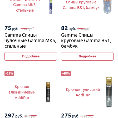
Спицы круговые
Gamma MK5,
Gamma BS1, бамбук
стальные
75
82
руб.
руб.
214
234
руб.
руб.
Gamma Спицы
Gamma Спицы
чулочные Gamma MK5,
круговые Gamma BS1,
стальные
бамбук
Подробнее
Подробнее
-
65
%
-
48
%
Крючок
Крючок тунисский
алюминиевый
AddiTun
AddiPur
297
275
руб.
руб.
849
528
руб.
руб.