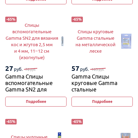
-
65
%
-
65
%
Спицы
вспомогательные
Спицы круговые
Gamma SN2 для вязания
Gamma стальные
кос и жгутов 2,5 мм
на металлической
и 4 мм, 11−12 см
леске
(изогнутые)
27
57
руб.
руб.
76
163
руб.
руб.
Gamma Спицы
Gamma Спицы
вспомогательные
круговые Gamma
Gamma SN2 для
стальные
вязания кос и жгутов
на металлической
2,5 мм и 4 мм, 11−12 см
леске
Подробнее
Подробнее
(изогнутые)
-
65
%
-
65
%
Спицы чулочные