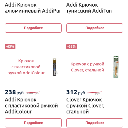
Addi Крючок
Addi Крючок
алюминиевый AddiPur
тунисский AddiTun
Подробнее
Подробнее
-
63
%
-
65
%
Крючок
Крючок с ручкой
с пластиковой
Clover, стальной
ручкой AddiColour
238
312
руб.
руб.
644
890
руб.
руб.
Addi Крючок
Clover Крючок
с пластиковой ручкой
с ручкой Clover,
AddiColour
стальной
Подробнее
Подробнее