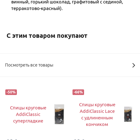
винный, горький шоколад, графитовый с сединой,
терракотово-красный).
С этим товаром покупают
Посмотреть все товары
-
50
%
-
66
%
Спицы круговые
Спицы круговые
AddiClassic Lace
AddiClassic
с удлиненным
супергладкие
кончиком