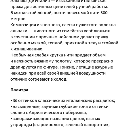
Альпака Де Италия — изысканная итальянская
пряжа для истинных ценителей ручной работы.
В мотке этой лёгкой, почти невесомой нити 300
метров.
Композиция из нежного, слегка пушистого волокна
альпаки — животного из семейства верблюжьих —
в сочетании с прочным нейлоном делает пряжу
особенно мягкой, теплой, приятной к телу и стойкой
к изнашиванию.
Необычная слабая крутка нити придает объем
и нежность вязаному полотну, которое прекрасно
драпируется по фигуре. Тонкие, летящие ажурные
накидки при всей своей внешней воздушности
отлично согревают в холод.
Палитра
⦁ 36 оттенков классических итальянских расцветок;
⦁ насыщенные, звучные глубокие тона и оттенки
словно с Адриатического побережья;
⦁ завораживающие названия цветов, взятых
у природы (старое золото, зеленый папоротник,