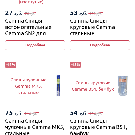
(изогнутые)
27
53
руб.
руб.
76
152
руб.
руб.
Gamma Спицы
Gamma Спицы
вспомогательные
круговые Gamma
Gamma SN2 для
стальные
вязания кос и жгутов
на металлической
2,5 мм и 4 мм, 11−12 см
леске
Подробнее
Подробнее
(изогнутые)
-
65
%
-
65
%
Спицы чулочные
Спицы круговые
Gamma MK5,
Gamma BS1, бамбук
стальные
75
54
руб.
руб.
214
154
руб.
руб.
Gamma Спицы
Gamma Спицы
чулочные Gamma MK5,
круговые Gamma BS1,
стальные
бамбук