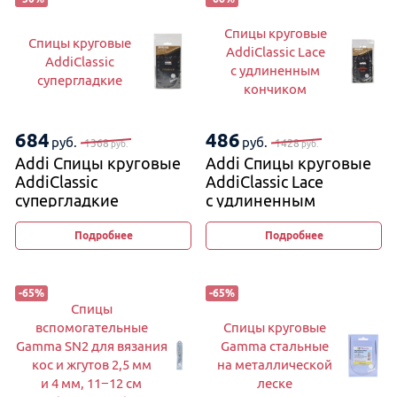
Спицы круговые
Спицы круговые
AddiClassic Lace
AddiClassic
с удлиненным
супергладкие
кончиком
684
486
руб.
руб.
1368
1428
руб.
руб.
Addi Спицы круговые
Addi Спицы круговые
AddiClassic
AddiClassic Lace
супергладкие
с удлиненным
кончиком
Подробнее
Подробнее
-
65
%
-
65
%
Спицы
вспомогательные
Спицы круговые
Gamma SN2 для вязания
Gamma стальные
кос и жгутов 2,5 мм
на металлической
и 4 мм, 11−12 см
леске