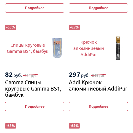
на металлической
леске
Подробнее
Подробнее
-
65
%
-
65
%
Крючок
Спицы круговые
алюминиевый
Gamma BS1, бамбук
AddiPur
82
297
руб.
руб.
234
849
руб.
руб.
Gamma Спицы
Addi Крючок
круговые Gamma BS1,
алюминиевый AddiPur
бамбук
Подробнее
Подробнее
-
65
%
-
65
%