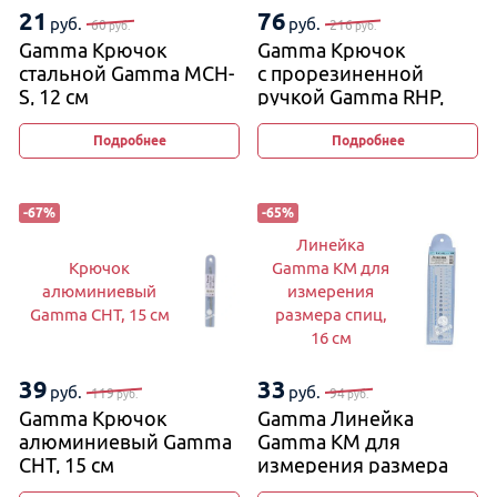
21
76
руб.
руб.
60
216
руб.
руб.
Gamma Крючок
Gamma Крючок
стальной Gamma MCH-
с прорезиненной
S, 12 см
ручкой Gamma RHP,
16 см
Подробнее
Подробнее
-
67
%
-
65
%
Линейка
Крючок
Gamma KM для
алюминиевый
измерения
Gamma CHT, 15 см
размера спиц,
16 см
39
33
руб.
руб.
119
94
руб.
руб.
Gamma Крючок
Gamma Линейка
алюминиевый Gamma
Gamma KM для
CHT, 15 см
измерения размера
спиц, 16 см