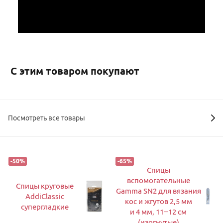
С этим товаром покупают
Посмотреть все товары
-
50
%
-
65
%
Спицы
вспомогательные
Спицы круговые
Gamma SN2 для вязания
AddiClassic
кос и жгутов 2,5 мм
супергладкие
и 4 мм, 11−12 см
(изогнутые)