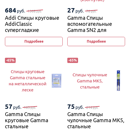
684
27
руб.
руб.
1368
76
руб.
руб.
Addi Спицы круговые
Gamma Спицы
AddiClassic
вспомогательные
супергладкие
Gamma SN2 для
вязания кос и жгутов
2,5 мм и 4 мм, 11−12 см
Подробнее
Подробнее
(изогнутые)
-
65
%
-
65
%
Спицы круговые
Спицы чулочные
Gamma стальные
Gamma MK5,
на металлической
стальные
леске
57
75
руб.
руб.
163
214
руб.
руб.
Gamma Спицы
Gamma Спицы
круговые Gamma
чулочные Gamma MK5,
стальные
стальные