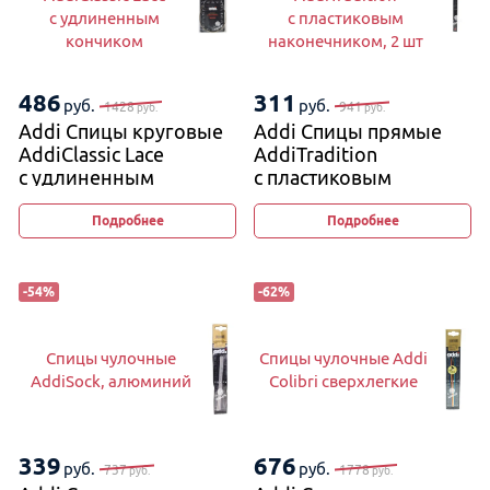
с удлиненным
с пластиковым
кончиком
наконечником, 2 шт
486
311
руб.
руб.
1428
941
руб.
руб.
Addi Спицы круговые
Addi Спицы прямые
AddiClassic Lace
AddiTradition
с удлиненным
с пластиковым
кончиком
наконечником, 2 шт
Подробнее
Подробнее
-
54
%
-
62
%
Спицы чулочные
Спицы чулочные Addi
AddiSock, алюминий
Colibri сверхлегкие
339
676
руб.
руб.
737
1778
руб.
руб.