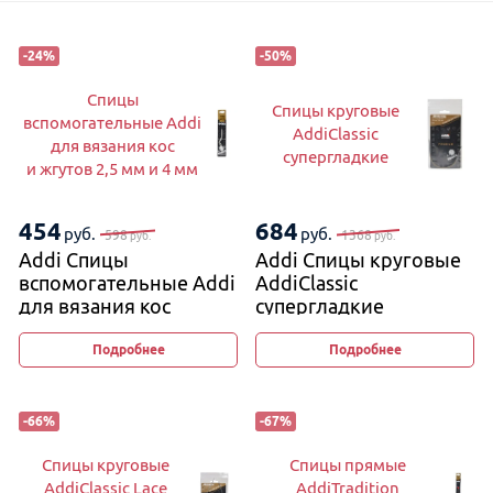
-
24
%
-
50
%
Спицы
Спицы круговые
вспомогательные Addi
AddiClassic
для вязания кос
супергладкие
и жгутов 2,5 мм и 4 мм
454
684
руб.
руб.
598
1368
руб.
руб.
Addi Спицы
Addi Спицы круговые
вспомогательные Addi
AddiClassic
для вязания кос
супергладкие
и жгутов 2,5 мм и 4 мм
Подробнее
Подробнее
-
66
%
-
67
%
Спицы круговые
Спицы прямые
AddiClassic Lace
AddiTradition