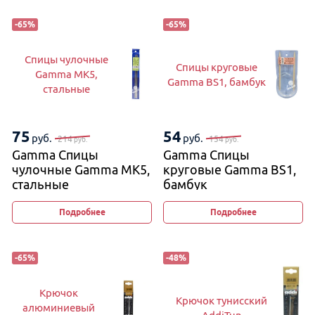
-
65
%
-
65
%
Спицы чулочные
Спицы круговые
Gamma MK5,
Gamma BS1, бамбук
стальные
75
54
руб.
руб.
214
154
руб.
руб.
Gamma Спицы
Gamma Спицы
чулочные Gamma MK5,
круговые Gamma BS1,
стальные
бамбук
Подробнее
Подробнее
-
65
%
-
48
%
Крючок
Крючок тунисский
алюминиевый