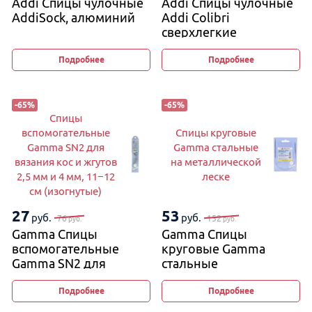
Addi Спицы чулочные
Addi Спицы чулочные
AddiSock, алюминий
Addi Colibri
сверхлегкие
Подробнее
Подробнее
-
65
%
-
65
%
Спицы
вспомогательные
Спицы круговые
Gamma SN2 для
Gamma стальные
вязания кос и жгутов
на металлической
2,5 мм и 4 мм, 11−12
леске
см (изогнутые)
27
53
руб.
руб.
76
152
руб.
руб.
Gamma Спицы
Gamma Спицы
вспомогательные
круговые Gamma
Gamma SN2 для
стальные
вязания кос и жгутов
на металлической
2,5 мм и 4 мм, 11−12 см
леске
Подробнее
Подробнее
(изогнутые)