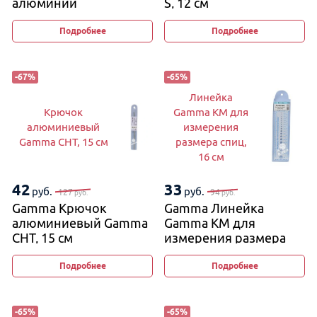
алюминий
S, 12 см
Подробнее
Подробнее
-
67
%
-
65
%
Линейка
Крючок
Gamma KM для
алюминиевый
измерения
Gamma CHT, 15 см
размера спиц,
16 см
42
33
руб.
руб.
127
94
руб.
руб.
Gamma Крючок
Gamma Линейка
алюминиевый Gamma
Gamma KM для
CHT, 15 см
измерения размера
спиц, 16 см
Подробнее
Подробнее
-
65
%
-
65
%