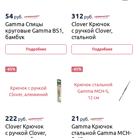
54
312
руб.
руб.
154
890
руб.
руб.
Gamma Спицы
Clover Крючок
круговые Gamma BS1,
с ручкой Clover,
бамбук
стальной
Подробнее
Подробнее
-
65
%
-
65
%
Крючок стальной
Крючок с ручкой
Gamma MCH-S,
Clover, алюминий
12 см
222
21
руб.
руб.
633
60
руб.
руб.
Clover Крючок
Gamma Крючок
с ручкой Clover,
стальной Gamma MCH-