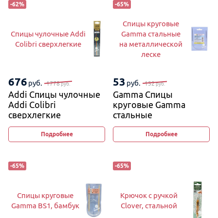
-
62
%
-
65
%
Спицы круговые
Спицы чулочные Addi
Gamma стальные
Colibri сверхлегкие
на металлической
леске
676
53
руб.
руб.
1778
152
руб.
руб.
Addi Спицы чулочные
Gamma Спицы
Addi Colibri
круговые Gamma
сверхлегкие
стальные
на металлической
леске
Подробнее
Подробнее
-
65
%
-
65
%
Спицы круговые
Крючок с ручкой
Gamma BS1, бамбук
Clover, стальной