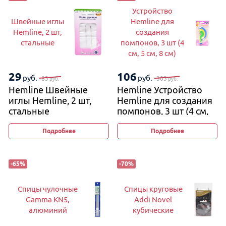
Устройство
Швейные иглы
Hemline для
Hemline, 2 шт,
создания
стальные
помпонов, 3 шт (4
см, 5 см, 8 см)
29
106
руб.
руб.
83
303
руб.
руб.
Hemline Швейные
Hemline Устройство
иглы Hemline, 2 шт,
Hemline для создания
стальные
помпонов, 3 шт (4 см,
5 см, 8 см)
Подробнее
Подробнее
-
65
%
-
70
%
Спицы чулочные
Спицы круговые
Gamma KN5,
Addi Novel
алюминий
кубические