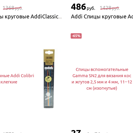
486
1368
1428
руб.
руб.
руб.
Addi Спицы круговые AddiClassic супергладкие
-
65
%
Спицы вспомогательные
ные Addi Colibri
Gamma SN2 для вязания кос
рхлегкие
и жгутов 2,5 мм и 4 мм, 11−12
см (изогнутые)