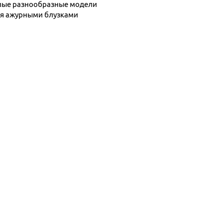
амые разнообразные модели
ая ажурными блузками