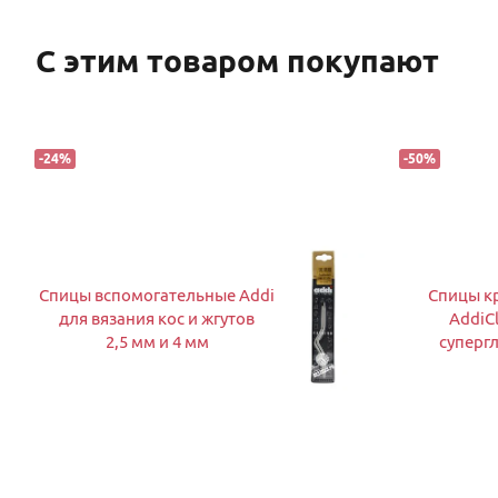
С этим товаром покупают
-
24
%
-
50
%
Спицы вспомогательные Addi
Спицы к
для вязания кос и жгутов
AddiCl
2,5 мм и 4 мм
суперг