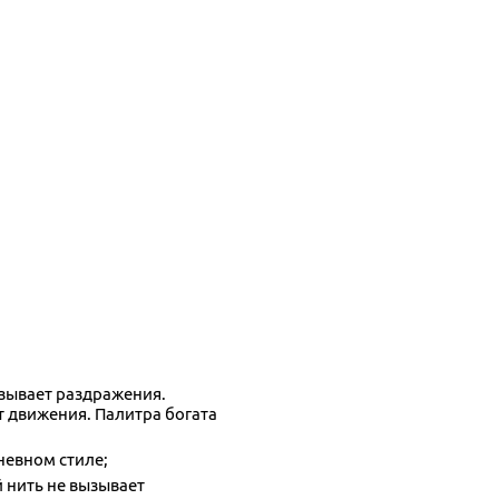
ызывает раздражения.
т движения. Палитра богата
невном стиле;
й нить не вызывает