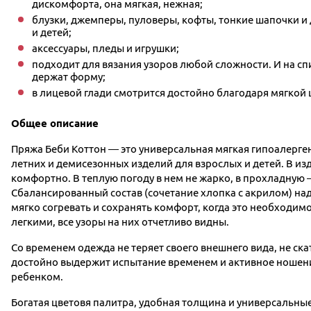
дискомфорта, она мягкая, нежная;
блузки, джемперы, пуловеры, кофты, тонкие шапочки и 
и детей;
аксессуары, пледы и игрушки;
подходит для вязания узоров любой сложности. И на спи
держат форму;
в лицевой глади смотрится достойно благодаря мягкой
Общее описание
Пряжа Беби Коттон — это универсальная мягкая гипоалерген
летних и демисезонных изделий для взрослых и детей. В из
комфортно. В теплую погоду в нем не жарко, в прохладную 
Сбалансированный состав (сочетание хлопка с акрилом) на
мягко согревать и сохранять комфорт, когда это необходимо
легкими, все узоры на них отчетливо видны.
Со временем одежда не теряет своего внешнего вида, не ска
достойно выдержит испытание временем и активное ноше
ребенком.
Богатая цветовя палитра, удобная толщина и универсальны