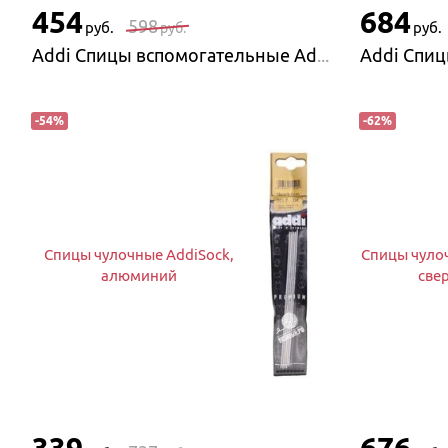
454
684
598
руб.
руб.
руб.
Addi Спицы вспомогательные Addi для вязания кос и жгутов 2,5 мм и 4 мм
-
54
%
-
62
%
Спицы чулочные AddiSock,
Спицы чулоч
алюминий
све