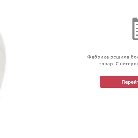
Фабрика решила бол
товар. С нетер
Перейт