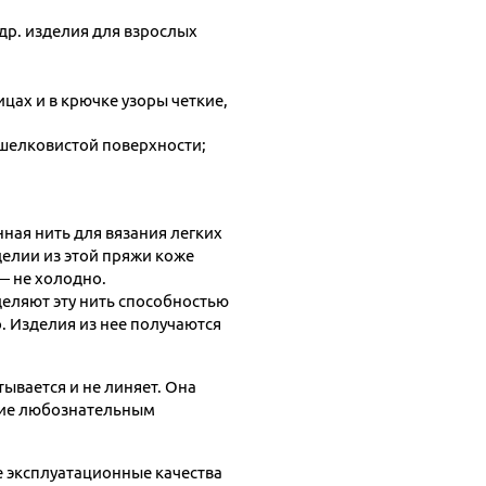
др. изделия для взрослых
цах и в крючке узоры четкие,
 шелковистой поверхности;
ная нить для вязания легких
делии из этой пряжи коже
— не холодно.
деляют эту нить способностью
. Изделия из нее получаются
тывается и не линяет. Она
ние любознательным
е эксплуатационные качества