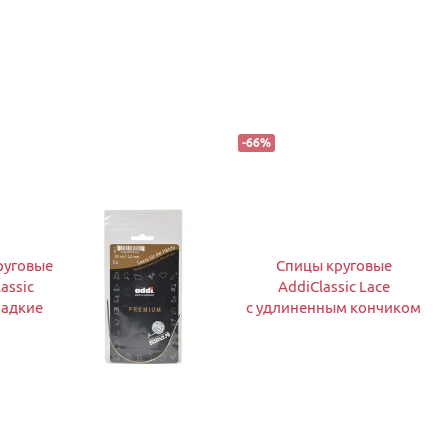
-
66
%
руговые
Спицы круговые
assic
AddiClassic Lace
ладкие
с удлиненным кончиком