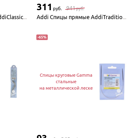
311
941
руб.
руб.
Addi Спицы круговые AddiClassic Lace с удлиненным кончиком
Addi Спицы прямые AddiTradition с пластиковым наконечником, 2 шт
-
65
%
Спицы круговые Gamma
стальные
на металлической леске