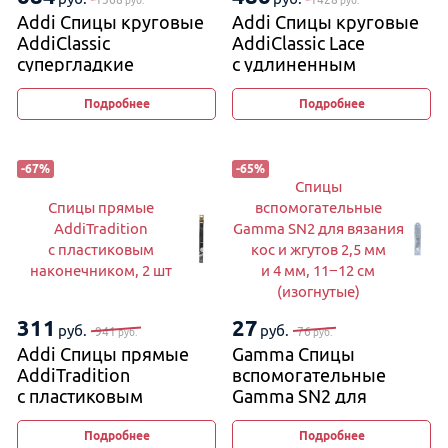
руб.
руб.
Addi Спицы круговые
Addi Спицы круговые
AddiClassic
AddiClassic Lace
супергладкие
с удлиненным
кончиком
Подробнее
Подробнее
-
67
%
-
65
%
Спицы
Спицы прямые
вспомогательные
AddiTradition
Gamma SN2 для вязания
с пластиковым
кос и жгутов 2,5 мм
наконечником, 2 шт
и 4 мм, 11−12 см
(изогнутые)
311
27
руб.
руб.
941
76
руб.
руб.
Addi Спицы прямые
Gamma Спицы
AddiTradition
вспомогательные
с пластиковым
Gamma SN2 для
наконечником, 2 шт
вязания кос и жгутов
2,5 мм и 4 мм, 11−12 см
Подробнее
Подробнее