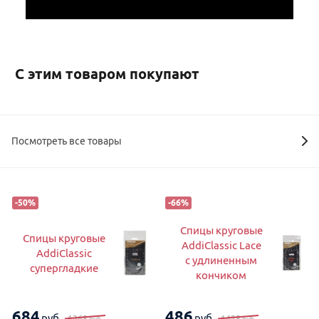
С этим товаром покупают
Посмотреть все товары
-
50
%
-
66
%
Спицы круговые
Спицы круговые
AddiClassic Lace
AddiClassic
с удлиненным
супергладкие
кончиком
684
486
руб.
руб.
1368
1428