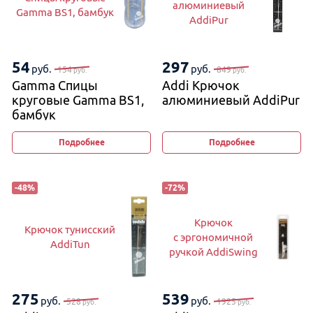
алюминиевый
Gamma BS1, бамбук
AddiPur
54
297
руб.
руб.
154
849
руб.
руб.
Gamma Спицы
Addi Крючок
круговые Gamma BS1,
алюминиевый AddiPur
бамбук
Подробнее
Подробнее
-
48
%
-
72
%
Крючок
Крючок тунисский
с эргономичной
AddiTun
ручкой AddiSwing
275
539
руб.
руб.
528
1925
руб.
руб.