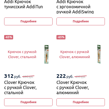
Addi Крючок
Addi Крючок
тунисский AddiTun
с эргономичной
ручкой AddiSwing
Подробнее
Подробнее
-
65
%
-
65
%
Крючок с ручкой
Крючок с ручкой
Clover, стальной
Clover, алюминий
312
222
руб.
руб.
890
633
руб.
руб.
Clover Крючок
Clover Крючок
с ручкой Clover,
с ручкой Clover,
стальной
алюминий
Подробнее
Подробнее