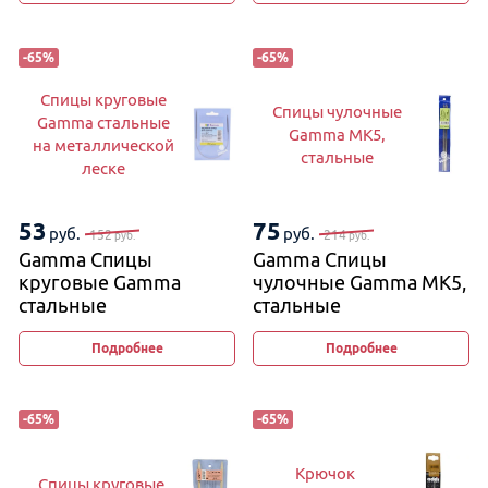
(изогнутые)
-
65
%
-
65
%
Спицы круговые
Спицы чулочные
Gamma стальные
Gamma MK5,
на металлической
стальные
леске
53
75
руб.
руб.
152
214
руб.
руб.
Gamma Спицы
Gamma Спицы
круговые Gamma
чулочные Gamma MK5,
стальные
стальные
на металлической
леске
Подробнее
Подробнее
-
65
%
-
65
%
Крючок
Спицы круговые