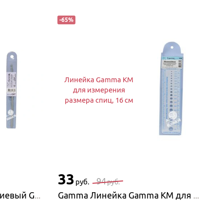
-
65
%
Линейка Gamma KM
для измерения
размера спиц, 16 см
33
94
руб.
руб.
Gamma Крючок алюминиевый Gamma CHT, 15 см
Gamma Линейка Gamma KM для измерения размера спиц, 16 см