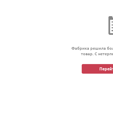
Фабрика решила бол
товар. С нетер
Перейт