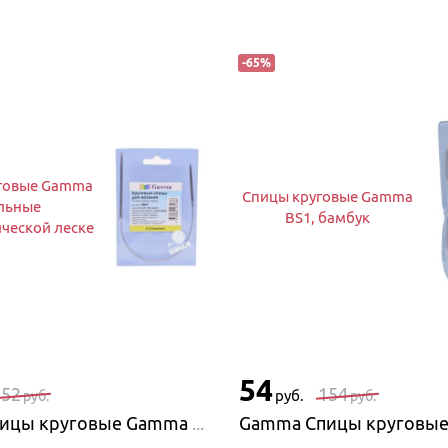
-
65
%
говые Gamma
Спицы круговые Gamma
льные
BS1, бамбук
ческой леске
54
152
154
руб.
руб.
руб.
Gamma Спицы круговые Gamma стальные на металлической леске