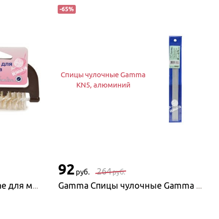
-
65
%
Спицы чулочные Gamma
KN5, алюминий
92
264
руб.
руб.
Hemline Щеточка Hemline для мохера
Gamma Спицы чулочные Gamma KN5, алюминий