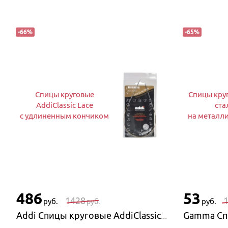
-
66
%
-
65
%
Спицы круговые
Спицы кру
AddiClassic Lace
ста
с удлиненным кончиком
на металли
486
53
1428
руб.
руб.
руб.
Addi Спицы круговые AddiClassic Lace с удлиненным кончиком