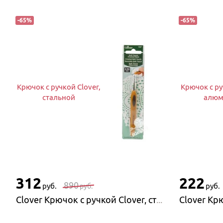
-
65
%
-
65
%
Крючок с ручкой Clover,
Крючок с ру
стальной
алюм
312
222
890
руб.
руб.
руб.
Clover Крючок с ручкой Clover, стальной