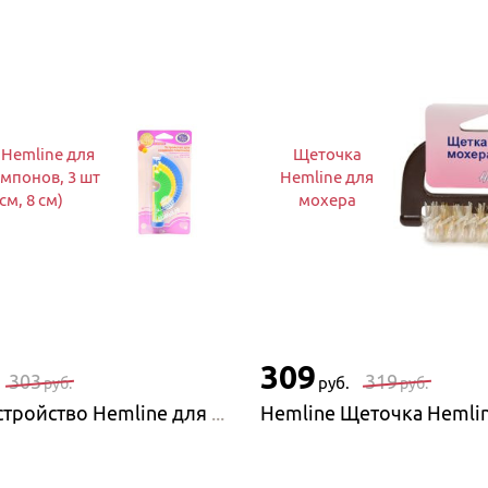
 Hemline для
Щеточка
мпонов, 3 шт
Hemline для
 см, 8 см)
мохера
309
303
319
руб.
руб.
руб.
Hemline Устройство Hemline для создания помпонов, 3 шт (4 см, 5 см, 8 см)