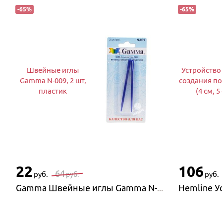
-
65
%
-
65
%
Швейные иглы
Устройство
Gamma N-009, 2 шт,
создания по
пластик
(4 см, 5
22
106
64
руб.
руб.
руб.
Gamma Швейные иглы Gamma N-009, 2 шт, пластик