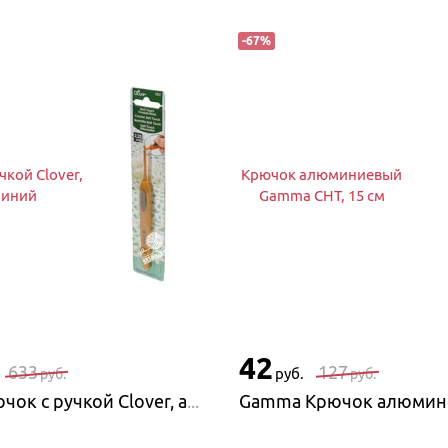
-
67
%
чкой Clover,
Крючок алюминиевый
иний
Gamma CHT, 15 см
42
633
127
руб.
руб.
руб.
Clover Крючок с ручкой Clover, алюминий