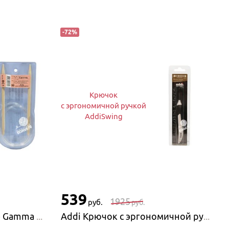
-
72
%
Крючок
с эргономичной ручкой
AddiSwing
539
1925
руб.
руб.
Gamma Спицы круговые Gamma BS1, бамбук
Addi Крючок с эргономичной ручкой AddiSwing