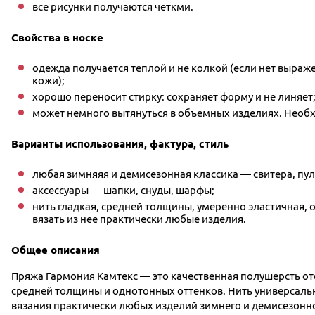
все рисунки получаются четкми.
Свойства в носке
одежда получается теплой и не колкой (если нет выраж
кожи);
хорошо переносит стирку: сохраняет форму и не линяет
может немного вытянуться в объемных изделиях. Необ
Варианты использования, фактура, стиль
любая зимняяя и демисезонная классика — свитера, пу
аксессуары — шапки, снуды, шарфы;
нить гладкая, средней толщины, умеренно эластичная, 
вязать из нее практически любые изделия.
Общее описания
Пряжа Гармония Камтекс — это качественная полушерсть от
средней толщины и однотонных оттенков. Нить универсаль
вязания практически любых изделий зимнего и демисезонно