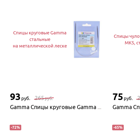
Спицы круговые Gamma
Спицы чул
стальные
MK5, с
на металлической леске
93
75
265
руб.
руб.
руб.
Gamma Спицы круговые Gamma стальные на металлической леске
-
72
%
-
65
%