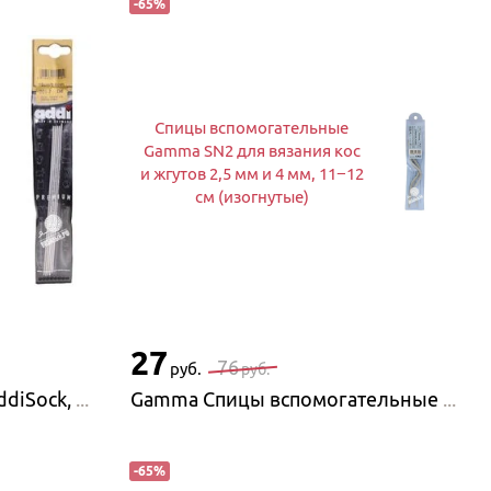
-
65
%
Спицы вспомогательные
Gamma SN2 для вязания кос
и жгутов 2,5 мм и 4 мм, 11−12
см (изогнутые)
27
76
руб.
руб.
Addi Спицы чулочные AddiSock, алюминий
Gamma Спицы вспомогательные Gamma SN2 для вязания кос и жгутов 2,5 мм и 4 мм, 11−12 см (изогнутые)
-
65
%