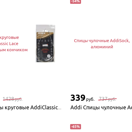
-
54
%
круговые
Спицы чулочные AddiSock,
ssic Lace
алюминий
ным кончиком
339
1428
737
руб.
руб.
руб.
Addi Спицы круговые AddiClassic Lace с удлиненным кончиком
-
65
%