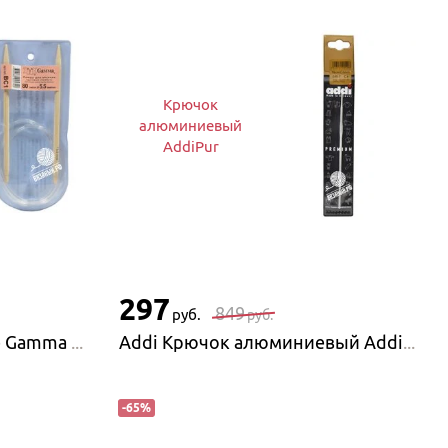
Крючок
алюминиевый
AddiPur
297
849
руб.
руб.
Gamma Спицы круговые Gamma BS1, бамбук
Addi Крючок алюминиевый AddiPur
-
65
%