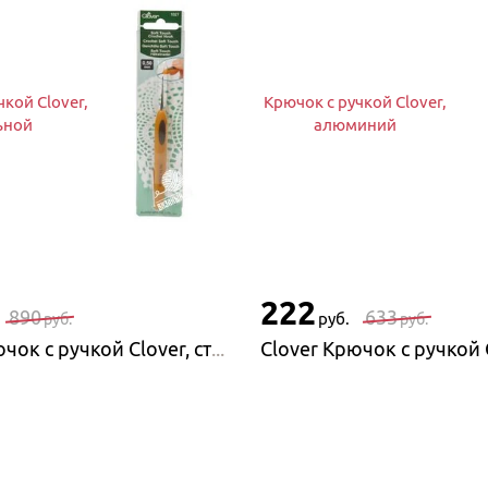
чкой Clover,
Крючок с ручкой Clover,
ьной
алюминий
222
890
633
руб.
руб.
руб.
Clover Крючок с ручкой Clover, стальной