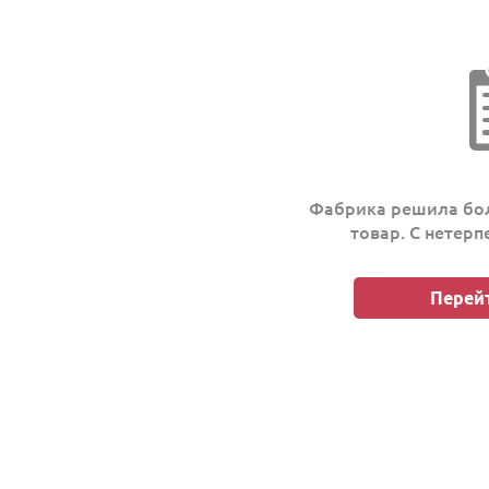
Фабрика решила бол
товар. С нетер
Перейт