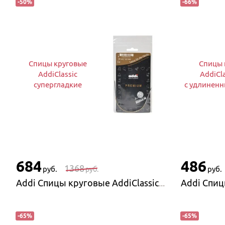
-
50
%
-
66
%
Спицы круговые
Спицы 
AddiClassic
AddiCla
супергладкие
с удлинен
684
486
1368
руб.
руб.
руб.
Addi Спицы круговые AddiClassic супергладкие
-
65
%
-
65
%