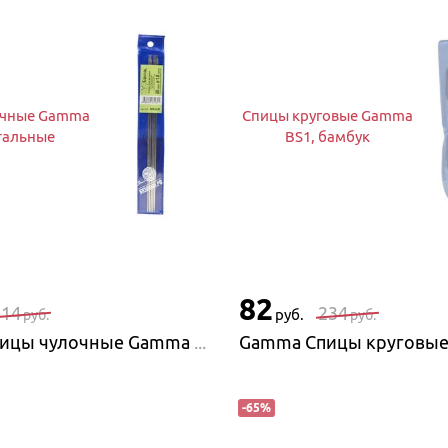
очные Gamma
Спицы круговые Gamma
тальные
BS1, бамбук
82
214
234
руб.
руб.
руб.
Gamma Спицы чулочные Gamma MK5, стальные
-
65
%