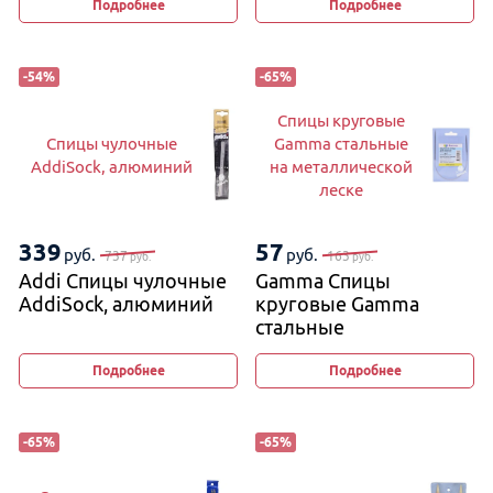
Подробнее
Подробнее
-
54
%
-
65
%
Спицы круговые
Спицы чулочные
Gamma стальные
AddiSock, алюминий
на металлической
леске
339
57
руб.
руб.
737
163
руб.
руб.
Addi Спицы чулочные
Gamma Спицы
AddiSock, алюминий
круговые Gamma
стальные
на металлической
леске
Подробнее
Подробнее
-
65
%
-
65
%