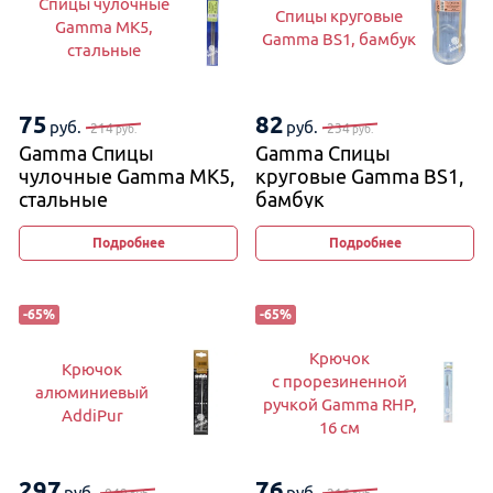
Спицы чулочные
Спицы круговые
Gamma MK5,
Gamma BS1, бамбук
стальные
75
82
руб.
руб.
214
234
руб.
руб.
Gamma Спицы
Gamma Спицы
чулочные Gamma MK5,
круговые Gamma BS1,
стальные
бамбук
Подробнее
Подробнее
-
65
%
-
65
%
Крючок
Крючок
с прорезиненной
алюминиевый
ручкой Gamma RHP,
AddiPur
16 см
297
76
руб.
руб.