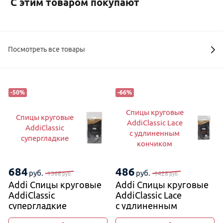
С этим товаром покупают
Посмотреть все товары
-
50
%
-
66
%
Спицы круговые
Спицы круговые
AddiClassic Lace
AddiClassic
с удлиненным
супергладкие
кончиком
684
486
руб.
руб.
1368
1428
руб.
руб.
Addi Спицы круговые
Addi Спицы круговые
AddiClassic
AddiClassic Lace
супергладкие
с удлиненным
кончиком