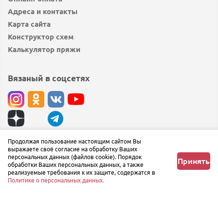
Адреса и контакты
Карта сайта
Конструктор схем
Калькулятор пряжи
Вязаный в соцсетях
© вязаный.рф 2019 — 2026
Продолжая пользование настоящим сайтом Вы
выражаете своё согласие на обработку Ваших
Сообщить об ошибке
персональных данных (файлов cookie). Порядок
Принять
обработки Ваших персональных данных, а также
реализуемые требования к их защите, содержатся в
Политике о персональных данных.
Главная
Любимое
Корзина
Профиль
Меню