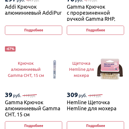
849
216
руб.
руб.
Addi Крючок
Gamma Крючок
алюминиевый AddiPur
с прорезиненной
ручкой Gamma RHP,
16 см
Подробнее
Подробнее
-
67
%
Крючок
Щеточка
алюминиевый
Hemline для
Gamma CHT, 15 см
мохера
39
309
руб.
руб.
119
319
руб.
руб.
Gamma Крючок
Hemline Щеточка
алюминиевый Gamma
Hemline для мохера
CHT, 15 см
Подробнее
Подробнее