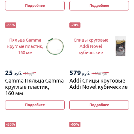
Подробнее
Подробнее
-
65
%
-
70
%
Пяльца Gamma
Спицы круговые
круглые пластик,
Addi Novel
160 мм
кубические
25
579
руб.
руб.
70
1930
руб.
руб.
Gamma Пяльца Gamma
Addi Спицы круговые
круглые пластик,
Addi Novel кубические
160 мм
Подробнее
Подробнее
-
30
%
-
65
%