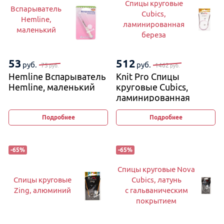
Спицы круговые
Вспарыватель
Cubics,
Hemline,
ламинированная
маленький
береза
53
512
руб.
руб.
75
1462
руб.
руб.
Hemline Вспарыватель
Knit Pro Спицы
Hemline, маленький
круговые Cubics,
ламинированная
береза
Подробнее
Подробнее
-
65
%
-
65
%
Спицы круговые Nova
Спицы круговые
Cubics, латунь
Zing, алюминий
с гальваническим
покрытием