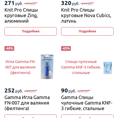
271
320
руб.
руб.
774
913
руб.
руб.
Knit Pro Спицы
Knit Pro Спицы
круговые Zing,
круговые Nova Cubics,
алюминий
латунь
с гальваническим
покрытием
Подробнее
Подробнее
-
68
%
-
65
%
Игла Gamma FN-
Спицы чулочные
007 для валяния
Gamma KNF-3 гибкие,
(фелтинга)
стальные
252
90
руб.
руб.
788
258
руб.
руб.
Gamma Игла Gamma
Gamma Спицы
FN-007 для валяния
чулочные Gamma KNF-
(фелтинга)
3 гибкие, стальные