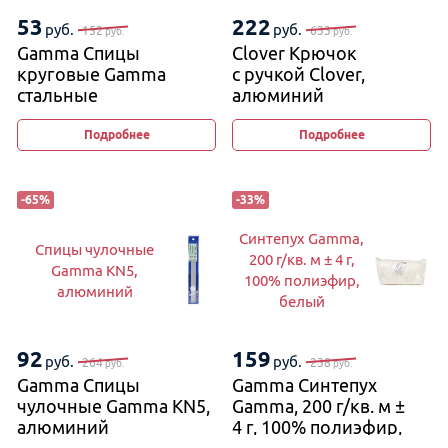
53
222
руб.
руб.
152
633
руб.
руб.
Gamma Спицы
Clover Крючок
круговые Gamma
с ручкой Clover,
стальные
алюминий
на металлической
леске
Подробнее
Подробнее
-
65
%
-
33
%
Синтепух Gamma,
Спицы чулочные
200 г/кв. м ± 4 г,
Gamma KN5,
100% полиэфир,
алюминий
белый
92
159
руб.
руб.
264
238
руб.
руб.
Gamma Спицы
Gamma Синтепух
чулочные Gamma KN5,
Gamma, 200 г/кв. м ±
алюминий
4 г, 100% полиэфир,
белый