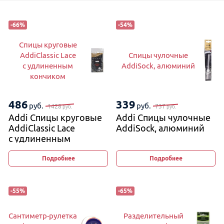
-
66
%
-
54
%
Спицы круговые
AddiClassic Lace
Спицы чулочные
с удлиненным
AddiSock, алюминий
кончиком
486
339
руб.
руб.
1428
737
руб.
руб.
Addi Спицы круговые
Addi Спицы чулочные
AddiClassic Lace
AddiSock, алюминий
с удлиненным
кончиком
Подробнее
Подробнее
-
55
%
-
65
%
Сантиметр-рулетка
Разделительный