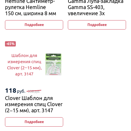
Hemline Сантиметр-
Gamma Лупа-закладка
рулетка Hemline
Gamma SS-403,
150 см, ширина 8 мм
увеличение 3х
Подробнее
Подробнее
-
65
%
Шаблон для
измерения спиц
Clover (2−15 мм),
арт. 3147
118
руб.
338
руб.
Clover Шаблон для
измерения спиц Clover
(2−15 мм), арт. 3147
Подробнее