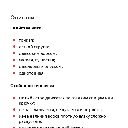
Описание
Свойства нити
тонкая;
легкой скрутки;
с высоким ворсом;
мягкая, пушистая;
с шелковым блеском;
однотонная.
Особенности в вязке
Нить быстро движется по гладким спицам или
крючку;
не расслаивается, не путается и не рвётся;
из-за наличия ворса плотную вязку сложно
распускать;
подходит для машинной вязки;