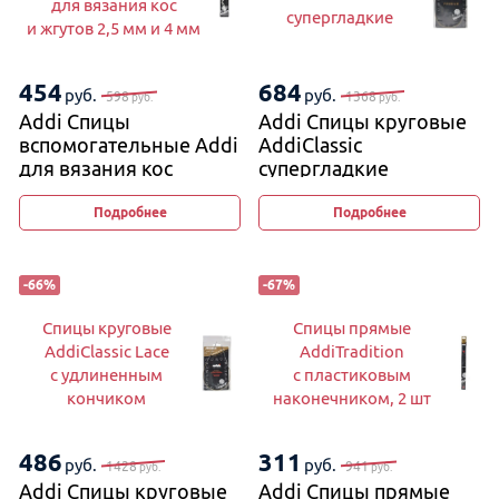
для вязания кос
супергладкие
и жгутов 2,5 мм и 4 мм
454
684
руб.
руб.
598
1368
руб.
руб.
Addi Спицы
Addi Спицы круговые
вспомогательные Addi
AddiClassic
для вязания кос
супергладкие
и жгутов 2,5 мм и 4 мм
Подробнее
Подробнее
-
66
%
-
67
%
Спицы круговые
Спицы прямые
AddiClassic Lace
AddiTradition
с удлиненным
с пластиковым
кончиком
наконечником, 2 шт
486
311
руб.
руб.
1428
941
руб.
руб.
Addi Спицы круговые
Addi Спицы прямые