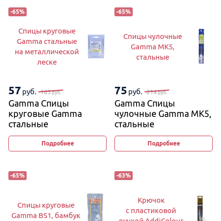
-
65
%
-
65
%
Спицы круговые
Спицы чулочные
Gamma стальные
Gamma MK5,
на металлической
стальные
леске
57
75
руб.
руб.
163
214
руб.
руб.
Gamma Спицы
Gamma Спицы
круговые Gamma
чулочные Gamma MK5,
стальные
стальные
на металлической
леске
Подробнее
Подробнее
-
65
%
-
63
%
Крючок
Спицы круговые
с пластиковой
Gamma BS1, бамбук
ручкой AddiColour