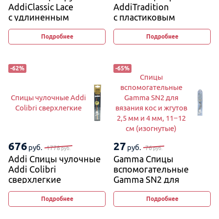
AddiClassic Lace
AddiTradition
с удлиненным
с пластиковым
кончиком
наконечником, 2 шт
Подробнее
Подробнее
-
62
%
-
65
%
Спицы
вспомогательные
Спицы чулочные Addi
Gamma SN2 для
Colibri сверхлегкие
вязания кос и жгутов
2,5 мм и 4 мм, 11−12
см (изогнутые)
676
27
руб.
руб.
1778
76
руб.
руб.
Addi Спицы чулочные
Gamma Спицы
Addi Colibri
вспомогательные
сверхлегкие
Gamma SN2 для
вязания кос и жгутов
2,5 мм и 4 мм, 11−12 см
Подробнее
Подробнее
(изогнутые)