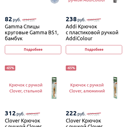
82
238
руб.
руб.
234
644
руб.
руб.
Gamma Спицы
Addi Крючок
круговые Gamma BS1,
с пластиковой ручкой
бамбук
AddiColour
Подробнее
Подробнее
-
65
%
-
65
%
Крючок с ручкой
Крючок с ручкой
Clover, стальной
Clover, алюминий
312
222
руб.
руб.
890
633
руб.
руб.
Clover Крючок
Clover Крючок
с ручкой Clover,
с ручкой Clover,