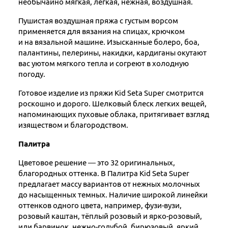
необычайно мягкая, легкая, нежная, воздушная.
Пушистая воздушная пряжа с густым ворсом
применяется для вязания на спицах, крючком
и на вязальной машине. Изысканные болеро, боа,
палантины, пелерины, накидки, кардиганы окутают
вас уютом мягкого тепла и согреют в холодную
погоду.
Готовое изделие из пряжи Kid Seta Super смотрится
роскошно и дорого. Шелковый блеск легких вещей,
напоминающих пуховые облака, притягивает взгляд
изяществом и благородством.
Палитра
Цветовое решение — это 32 оригинальных,
благородных оттенка. В Палитра Kid Seta Super
предлагает массу вариантов от нежных молочных
до насыщенных темных. Наличие широкой линейки
оттенков одного цвета, например, фузи-вузи,
розовый каштан, тёплый розовый и ярко-розовый,
или барвинок, нежно-голубой, бирюзовый, яркий