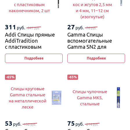
с пластиковым
кос и жгутов 2,5 мм
наконечником, 2 шт
и 4 мм, 11−12 см
(изогнутые)
311
27
руб.
руб.
941
76
руб.
руб.
Addi Спицы прямые
Gamma Спицы
AddiTradition
вспомогательные
с пластиковым
Gamma SN2 для
наконечником, 2 шт
вязания кос и жгутов
2,5 мм и 4 мм, 11−12 см
Подробнее
Подробнее
(изогнутые)
-
65
%
-
65
%
Спицы круговые
Спицы чулочные
Gamma стальные
Gamma MK5,
на металлической
стальные
леске
53
75
руб.
руб.
152
214
руб.
руб.