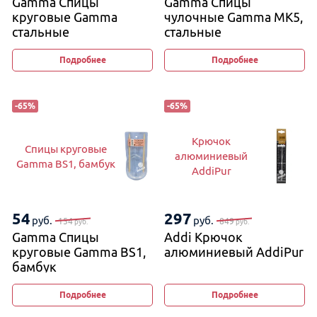
Gamma Спицы
Gamma Спицы
круговые Gamma
чулочные Gamma MK5,
стальные
стальные
на металлической
леске
Подробнее
Подробнее
-
65
%
-
65
%
Крючок
Спицы круговые
алюминиевый
Gamma BS1, бамбук
AddiPur
54
297
руб.
руб.
154
849
руб.
руб.
Gamma Спицы
Addi Крючок
круговые Gamma BS1,
алюминиевый AddiPur
бамбук
Подробнее
Подробнее