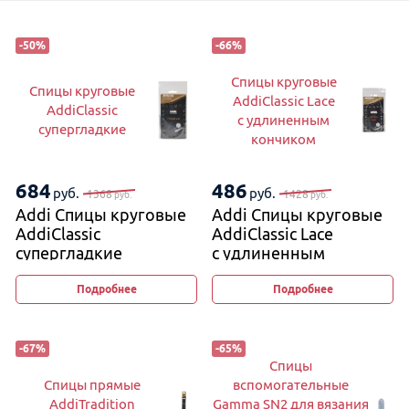
-
50
%
-
66
%
Спицы круговые
Спицы круговые
AddiClassic Lace
AddiClassic
с удлиненным
супергладкие
кончиком
684
486
руб.
руб.
1368
1428
руб.
руб.
Addi Спицы круговые
Addi Спицы круговые
AddiClassic
AddiClassic Lace
супергладкие
с удлиненным
кончиком
Подробнее
Подробнее
-
67
%
-
65
%
Спицы
Спицы прямые
вспомогательные
AddiTradition
Gamma SN2 для вязания