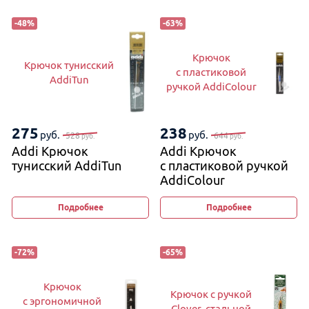
-
48
%
-
63
%
Крючок
Крючок тунисский
с пластиковой
AddiTun
ручкой AddiColour
275
238
руб.
руб.
528
644
руб.
руб.
Addi Крючок
Addi Крючок
тунисский AddiTun
с пластиковой ручкой
AddiColour
Подробнее
Подробнее
-
72
%
-
65
%
Крючок
Крючок с ручкой
с эргономичной
Clover, стальной