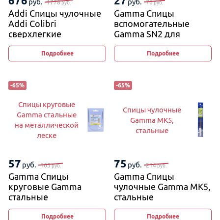
676
27
руб.
руб.
1778
76
руб.
руб.
Addi Спицы чулочные
Gamma Спицы
Addi Colibri
вспомогательные
сверхлегкие
Gamma SN2 для
вязания кос и жгутов
2,5 мм и 4 мм, 11−12 см
Подробнее
Подробнее
(изогнутые)
-
65
%
-
65
%
Спицы круговые
Спицы чулочные
Gamma стальные
Gamma MK5,
на металлической
стальные
леске
57
75
руб.
руб.
163
214
руб.
руб.
Gamma Спицы
Gamma Спицы
круговые Gamma
чулочные Gamma MK5,
стальные
стальные
на металлической
леске
Подробнее
Подробнее