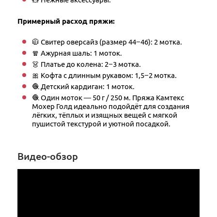
Примерный расход пряжи:
🧥 Свитер оверсайз (размер 44−46): 2 мотка.
🧣 Ажурная шаль: 1 моток.
👗 Платье до колена: 2−3 мотка.
🎀 Кофта с длинным рукавом: 1,5−2 мотка.
🧶 Детский кардиган: 1 моток.
🧶 Один моток — 50 г / 250 м. Пряжа Камтекс
Мохер Голд идеально подойдёт для создания
лёгких, тёплых и изящных вещей с мягкой
пушистой текстурой и уютной посадкой.
Видео-обзор