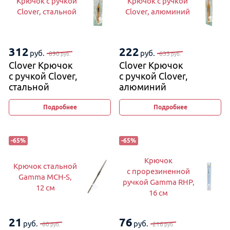
Крючок с ручкой
Крючок с ручкой
Clover, стальной
Clover, алюминий
312
222
руб.
руб.
890
633
руб.
руб.
Clover Крючок
Clover Крючок
с ручкой Clover,
с ручкой Clover,
стальной
алюминий
Подробнее
Подробнее
-
65
%
-
65
%
Крючок
Крючок стальной
с прорезиненной
Gamma MCH-S,
ручкой Gamma RHP,
12 см
16 см
21
76
руб.
руб.
60
216
руб.
руб.