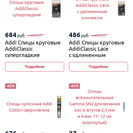
Спицы круговые
AddiClassic Lace
AddiClassic
с удлиненным
супергладкие
кончиком
684
486
руб.
руб.
1368
1428
руб.
руб.
Addi Спицы круговые
Addi Спицы круговые
AddiClassic
AddiClassic Lace
супергладкие
с удлиненным
кончиком
Подробнее
Подробнее
-
62
%
-
65
%
Спицы
вспомогательные
Спицы чулочные Addi
Gamma SN2 для вязания
Colibri сверхлегкие
кос и жгутов 2,5 мм
и 4 мм, 11−12 см
(изогнутые)