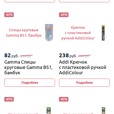
-
65
%
-
63
%
Крючок
Спицы круговые
с пластиковой
Gamma BS1, бамбук
ручкой AddiColour
82
238
руб.
руб.
234
644
руб.
руб.
Gamma Спицы
Addi Крючок
круговые Gamma BS1,
с пластиковой ручкой
бамбук
AddiColour
Подробнее
Подробнее
-
65
%
-
65
%