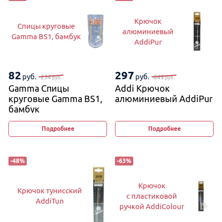
Крючок
Спицы круговые
алюминиевый
Gamma BS1, бамбук
AddiPur
82
297
руб.
руб.
234
849
руб.
руб.
Gamma Спицы
Addi Крючок
круговые Gamma BS1,
алюминиевый AddiPur
бамбук
Подробнее
Подробнее
-
48
%
-
63
%
Крючок
Крючок тунисский
с пластиковой
AddiTun
ручкой AddiColour