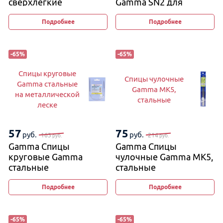
сверхлегкие
Gamma SN2 для
вязания кос и жгутов
2,5 мм и 4 мм, 11−12 см
Подробнее
Подробнее
(изогнутые)
-
65
%
-
65
%
Спицы круговые
Спицы чулочные
Gamma стальные
Gamma MK5,
на металлической
стальные
леске
57
75
руб.
руб.
163
214
руб.
руб.
Gamma Спицы
Gamma Спицы
круговые Gamma
чулочные Gamma MK5,
стальные
стальные
на металлической
леске
Подробнее
Подробнее
-
65
%
-
65
%