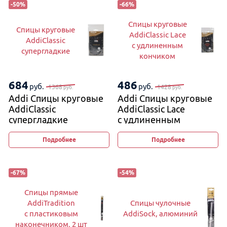
-
50
%
-
66
%
Спицы круговые
Спицы круговые
AddiClassic Lace
AddiClassic
с удлиненным
супергладкие
кончиком
684
486
руб.
руб.
1368
1428
руб.
руб.
Addi Спицы круговые
Addi Спицы круговые
AddiClassic
AddiClassic Lace
супергладкие
с удлиненным
кончиком
Подробнее
Подробнее
-
67
%
-
54
%
Спицы прямые
AddiTradition
Спицы чулочные
с пластиковым
AddiSock, алюминий
наконечником, 2 шт