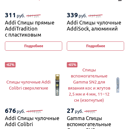
311
339
руб.
руб.
941
737
руб.
руб.
Addi Спицы прямые
Addi Спицы чулочные
AddiTradition
AddiSock, алюминий
с пластиковым
наконечником, 2 шт
Подробнее
Подробнее
-
62
%
-
65
%
Спицы
вспомогательные
Спицы чулочные Addi
Gamma SN2 для
Colibri сверхлегкие
вязания кос и жгутов
2,5 мм и 4 мм, 11−12
см (изогнутые)
676
27
руб.
руб.
1778
76
руб.
руб.
Addi Спицы чулочные
Gamma Спицы
Addi Colibri
вспомогательные