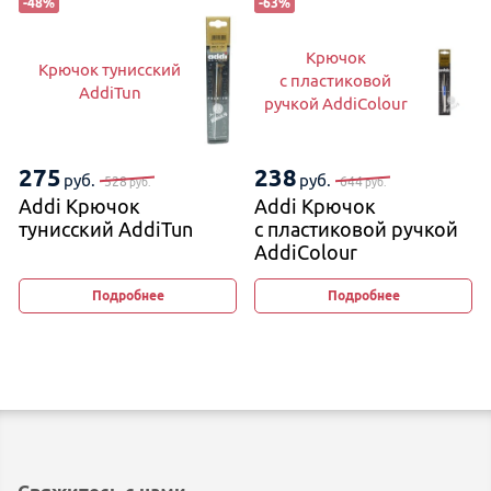
-
48
%
-
63
%
Крючок
Крючок тунисский
с пластиковой
AddiTun
ручкой AddiColour
275
238
руб.
руб.
528
644
руб.
руб.
Addi Крючок
Addi Крючок
тунисский AddiTun
с пластиковой ручкой
AddiColour
Подробнее
Подробнее