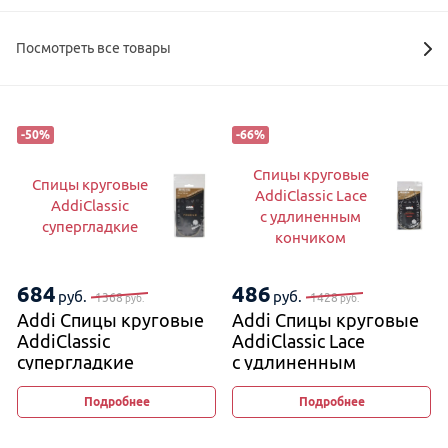
Посмотреть все товары
-
50
%
-
66
%
Спицы круговые
Спицы круговые
AddiClassic Lace
AddiClassic
с удлиненным
супергладкие
кончиком
684
486
руб.
руб.
1368
1428
руб.
руб.
Addi Спицы круговые
Addi Спицы круговые
AddiClassic
AddiClassic Lace
супергладкие
с удлиненным
кончиком
Подробнее
Подробнее