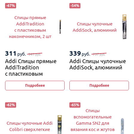
-
67
%
-
54
%
Спицы прямые
AddiTradition
Спицы чулочные
с пластиковым
AddiSock, алюминий
наконечником, 2 шт
311
339
руб.
руб.
941
737
руб.
руб.
Addi Спицы прямые
Addi Спицы чулочные
AddiTradition
AddiSock, алюминий
с пластиковым
наконечником, 2 шт
Подробнее
Подробнее
-
62
%
-
65
%
Спицы
вспомогательные
Спицы чулочные Addi
Gamma SN2 для
Colibri сверхлегкие
вязания кос и жгутов