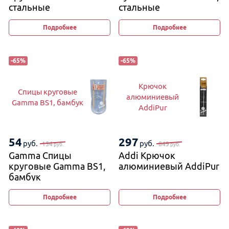
стальные
стальные
на металлической
леске
Подробнее
Подробнее
-
65
%
-
65
%
Крючок
Спицы круговые
алюминиевый
Gamma BS1, бамбук
AddiPur
54
297
руб.
руб.
154
849
руб.
руб.
Gamma Спицы
Addi Крючок
круговые Gamma BS1,
алюминиевый AddiPur
бамбук
Подробнее
Подробнее