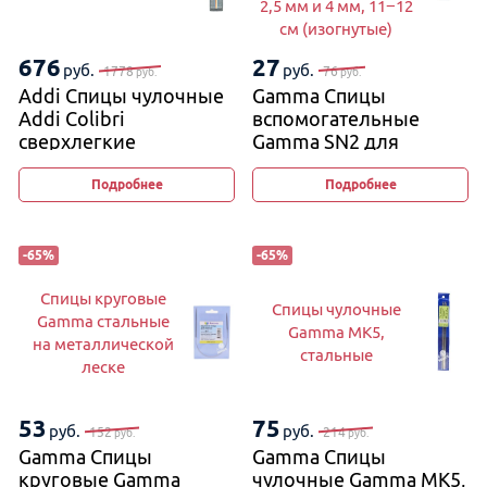
2,5 мм и 4 мм, 11−12
см (изогнутые)
676
27
руб.
руб.
1778
76
руб.
руб.
Addi Спицы чулочные
Gamma Спицы
Addi Colibri
вспомогательные
сверхлегкие
Gamma SN2 для
вязания кос и жгутов
2,5 мм и 4 мм, 11−12 см
Подробнее
Подробнее
(изогнутые)
-
65
%
-
65
%
Спицы круговые
Спицы чулочные
Gamma стальные
Gamma MK5,
на металлической
стальные
леске
53
75
руб.
руб.
152
214
руб.
руб.
Gamma Спицы
Gamma Спицы
круговые Gamma
чулочные Gamma MK5,