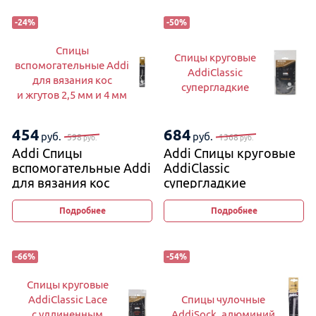
-
24
%
-
50
%
Спицы
Спицы круговые
вспомогательные Addi
AddiClassic
для вязания кос
супергладкие
и жгутов 2,5 мм и 4 мм
454
684
руб.
руб.
598
1368
руб.
руб.
Addi Спицы
Addi Спицы круговые
вспомогательные Addi
AddiClassic
для вязания кос
супергладкие
и жгутов 2,5 мм и 4 мм
Подробнее
Подробнее
-
66
%
-
54
%
Спицы круговые
AddiClassic Lace
Спицы чулочные
с удлиненным
AddiSock, алюминий