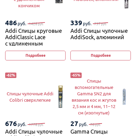
кончиком
486
339
руб.
руб.
1428
737
руб.
руб.
Addi Спицы круговые
Addi Спицы чулочные
AddiClassic Lace
AddiSock, алюминий
с удлиненным
кончиком
Подробнее
Подробнее
-
62
%
-
65
%
Спицы
вспомогательные
Спицы чулочные Addi
Gamma SN2 для
Colibri сверхлегкие
вязания кос и жгутов
2,5 мм и 4 мм, 11−12
см (изогнутые)
676
27
руб.
руб.
1778
76
руб.
руб.
Addi Спицы чулочные
Gamma Спицы