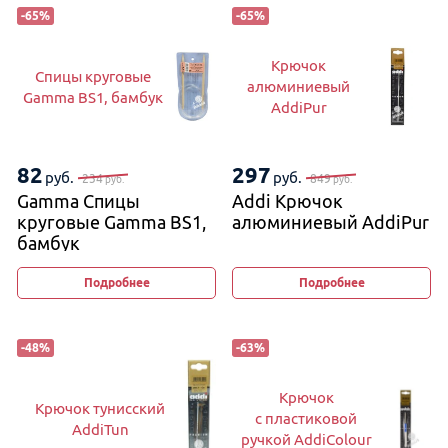
-
65
%
-
65
%
Крючок
Спицы круговые
алюминиевый
Gamma BS1, бамбук
AddiPur
82
297
руб.
руб.
234
849
руб.
руб.
Gamma Спицы
Addi Крючок
круговые Gamma BS1,
алюминиевый AddiPur
бамбук
Подробнее
Подробнее
-
48
%
-
63
%
Крючок
Крючок тунисский
с пластиковой
AddiTun
ручкой AddiColour