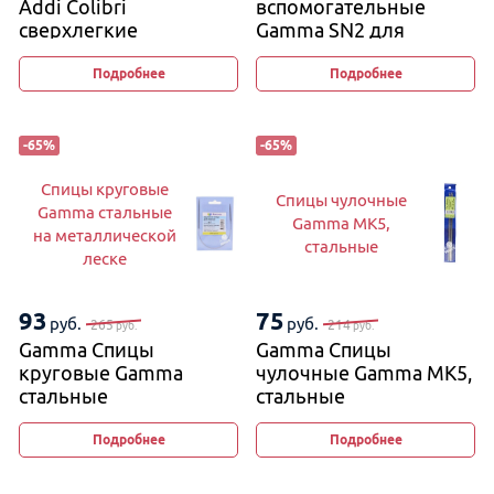
Addi Colibri
вспомогательные
сверхлегкие
Gamma SN2 для
вязания кос и жгутов
2,5 мм и 4 мм, 11−12 см
Подробнее
Подробнее
(изогнутые)
-
65
%
-
65
%
Спицы круговые
Спицы чулочные
Gamma стальные
Gamma MK5,
на металлической
стальные
леске
93
75
руб.
руб.
265
214
руб.
руб.
Gamma Спицы
Gamma Спицы
круговые Gamma
чулочные Gamma MK5,
стальные
стальные
на металлической
леске
Подробнее
Подробнее