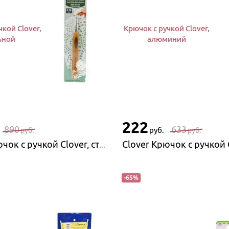
чкой Clover,
Крючок с ручкой Clover,
ьной
алюминий
222
890
633
руб.
руб.
руб.
Clover Крючок с ручкой Clover, стальной
-
65
%