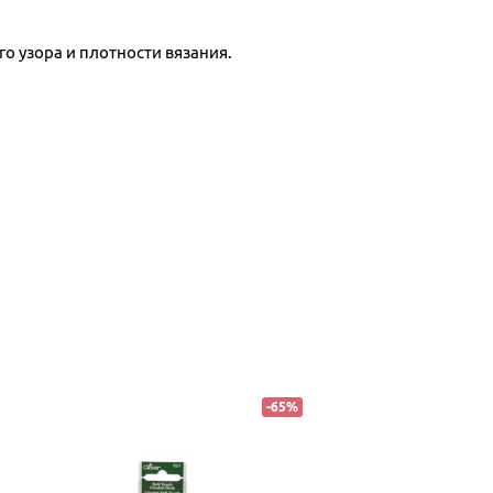
го узора и плотности вязания.
-
65
%