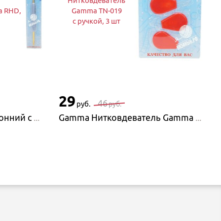
Нитковдеватель
a RHD,
Gamma TN-019
с ручкой, 3 шт
29
46
руб.
руб.
Gamma Крючок двусторонний с пластиковой ручкой Gamma RHD, 13,5 см
Gamma Нитковдеватель Gamma TN-019 с ручкой, 3 шт