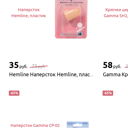
Наперсток
Крючки ци
Hemline, пластик
Gamma SH2
35
58
75
руб.
руб.
руб.
Hemline Наперсток Hemline, пластик
-
65
%
-
65
%
Наперсток Gamma CP-02