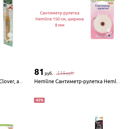
Сантиметр-рулетка
Hemline 150 см, ширина
8 мм
81
115
руб.
руб.
Clover Крючок с ручкой Clover, алюминий
Hemline Сантиметр-рулетка Hemline 150 см, ширина 8 мм
-
65
%