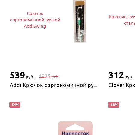
Крючок
Крючок с ру
с эргономичной ручкой
стал
AddiSwing
539
312
1925
руб.
руб.
руб.
Addi Крючок с эргономичной ручкой AddiSwing
-
54
%
-
68
%