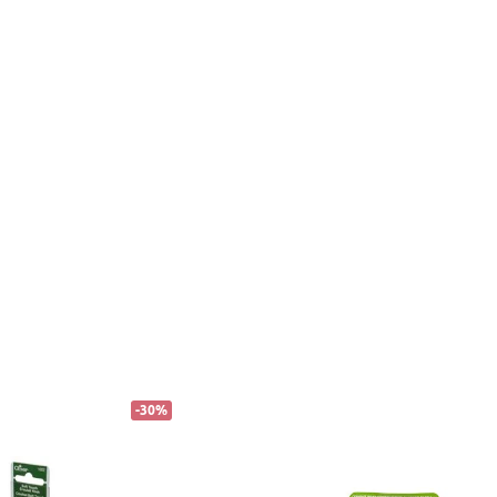
-
30
%