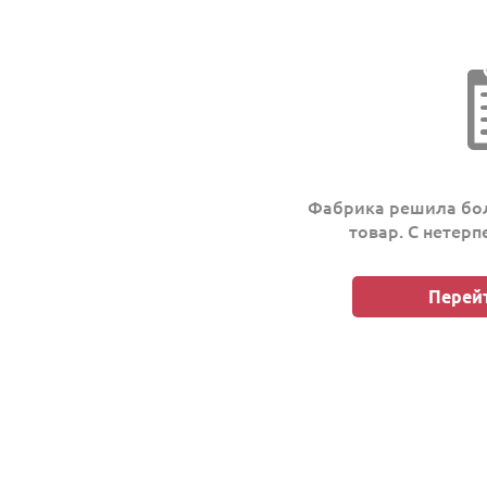
Фабрика решила бол
товар. С нетер
Перейт