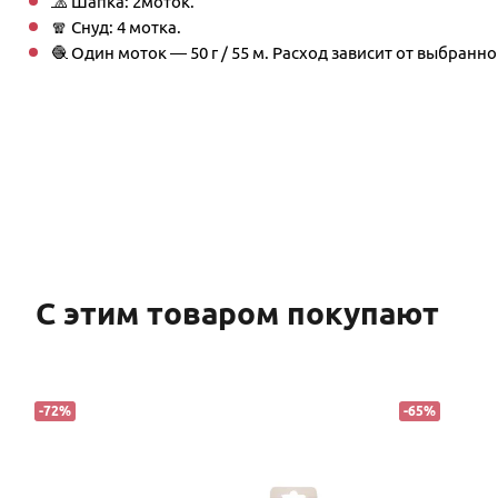
🧢 Шапка: 2моток.
🧣 Снуд: 4 мотка.
🧶 Один моток — 50 г / 55 м. Расход зависит от выбранно
С этим товаром покупают
-
72
%
-
65
%