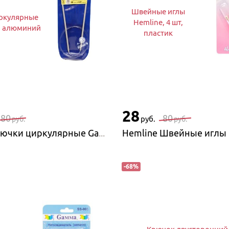
Швейные иглы
ркулярные
Hemline, 4 шт,
, алюминий
пластик
28
180
80
руб.
руб.
руб.
Gamma Крючки циркулярные Gamma SH2, алюминий
-
68
%