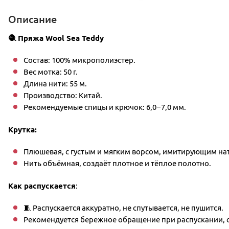
Описание
🧶 Пряжа Wool Sea Teddy
Состав: 100% микрополиэстер.
Вес мотка: 50 г.
Длина нити: 55 м.
Производство: Китай.
Рекомендуемые спицы и крючок: 6,0−7,0 мм.
Крутка:
Плюшевая, с густым и мягким ворсом, имитирующим на
Нить объёмная, создаёт плотное и тёплое полотно.
Как распускается
:
🧵 Распускается аккуратно, не спутывается, не пушится.
Рекомендуется бережное обращение при распускании, о