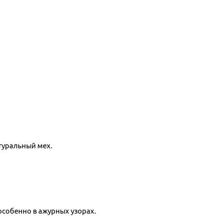
туральный мех.
собенно в ажурных узорах.