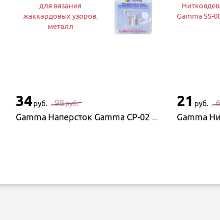
для вязания
Нитковдев
жаккардовых узоров,
Gamma SS-00
металл
34
21
98
руб.
руб.
руб.
Gamma Наперсток Gamma CP-02 для вязания жаккардовых узоров, металл