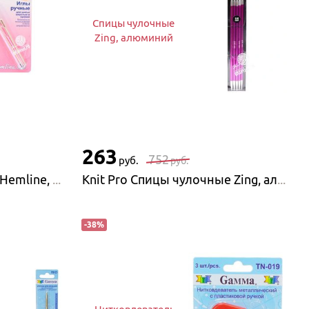
Спицы чулочные
Zing, алюминий
263
752
руб.
руб.
Hemline Швейные иглы Hemline, 4 шт, пластик
Knit Pro Спицы чулочные Zing, алюминий
-
38
%