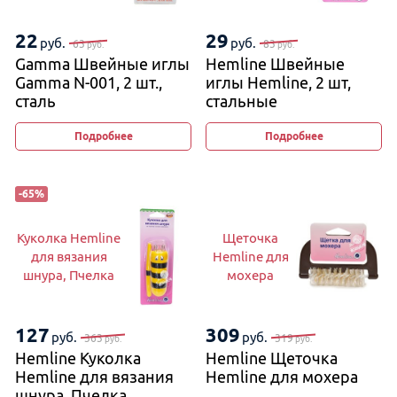
22
29
руб.
руб.
63
83
руб.
руб.
Gamma Швейные иглы
Hemline Швейные
Gamma N-001, 2 шт.,
иглы Hemline, 2 шт,
сталь
стальные
Подробнее
Подробнее
-
65
%
Куколка Hemline
Щеточка
для вязания
Hemline для
шнура, Пчелка
мохера
127
309
руб.
руб.
363
319
руб.
руб.
Hemline Куколка
Hemline Щеточка
Hemline для вязания
Hemline для мохера
шнура, Пчелка