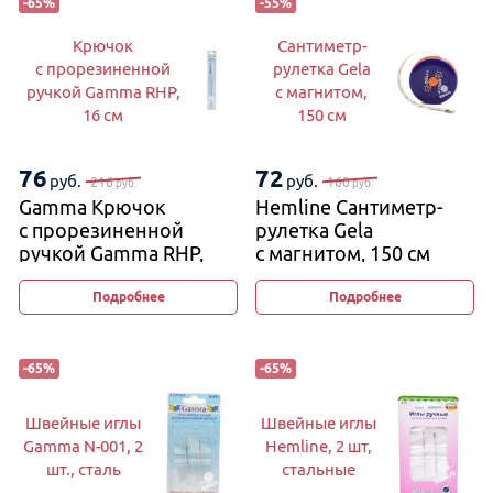
-
65
%
-
55
%
Крючок
Сантиметр-
с прорезиненной
рулетка Gela
ручкой Gamma RHP,
с магнитом,
16 см
150 см
76
72
руб.
руб.
216
160
руб.
руб.
Gamma Крючок
Hemline Сантиметр-
с прорезиненной
рулетка Gela
ручкой Gamma RHP,
с магнитом, 150 см
16 см
Подробнее
Подробнее
-
65
%
-
65
%
Швейные иглы
Швейные иглы
Gamma N-001, 2
Hemline, 2 шт,
шт., сталь
стальные