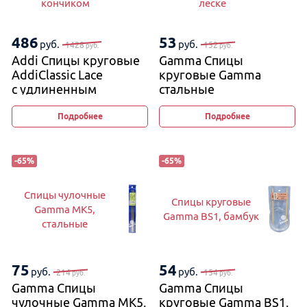
кончиком
леске
486
53
руб.
руб.
1428
152
руб.
руб.
Addi Спицы круговые
Gamma Спицы
AddiClassic Lace
круговые Gamma
с удлиненным
стальные
кончиком
на металлической
леске
Подробнее
Подробнее
-
65
%
-
65
%
Спицы чулочные
Спицы круговые
Gamma MK5,
Gamma BS1, бамбук
стальные
75
54
руб.
руб.
214
154
руб.
руб.
Gamma Спицы
Gamma Спицы
чулочные Gamma MK5,
круговые Gamma BS1,