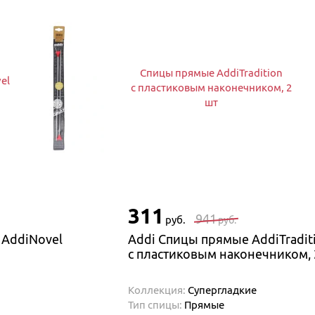
Спицы прямые AddiTradition
el
с пластиковым наконечником, 2
шт
311
941
руб.
руб.
 AddiNovel
Addi Спицы прямые AddiTradit
с пластиковым наконечником, 
Коллекция:
Cупергладкие
Тип спицы:
Прямые