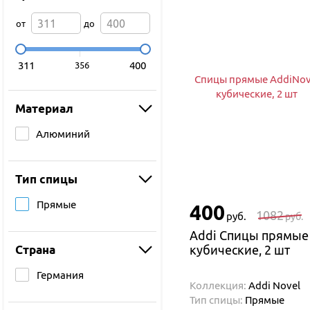
от
до
311
400
356
Спицы прямые AddiNov
кубические, 2 шт
Материал
Алюминий
Тип спицы
Прямые
400
1082
руб.
руб.
Addi Спицы прямые
Страна
кубические, 2 шт
Германия
Коллекция:
Addi Novel
Тип спицы:
Прямые