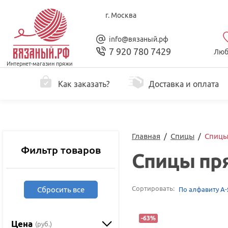
г. Москва
info@вязаный.рф
7 920 780 7429
Люб
Интернет-магазин пряжи
Как заказать?
Доставка и оплата
Главная
/
Спицы
/
Спицы
Фильтр товаров
Спицы пр
Сортировать:
Сбросить все
По алфавиту А-
-
63
%
Цена
(руб.)