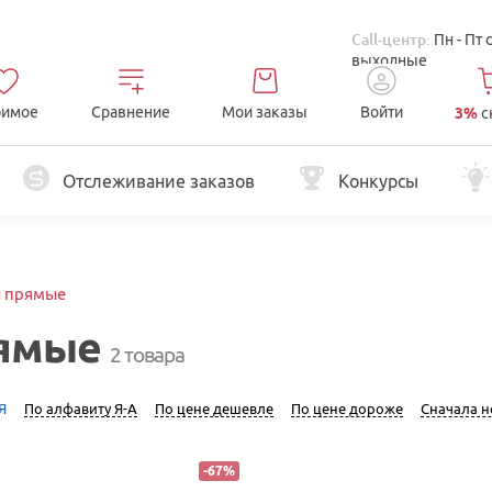
Call-центр:
Пн - Пт 
выходные
имое
Сравнение
Мои заказы
Войти
3%
с
Отслеживание заказов
Конкурсы
 прямые
ямые
2 товара
Я
По алфавиту Я-А
По цене дешевле
По цене дороже
Сначала 
-
67
%