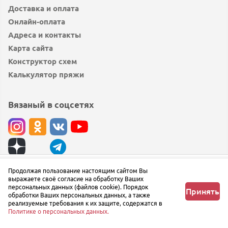
Доставка и оплата
Онлайн-оплата
Адреса и контакты
Карта сайта
Конструктор схем
Калькулятор пряжи
Вязаный в соцсетях
© вязаный.рф 2019 — 2026
Продолжая пользование настоящим сайтом Вы
Узнать о поступлении
выражаете своё согласие на обработку Ваших
Сообщить об ошибке
персональных данных (файлов cookie). Порядок
Принять
обработки Ваших персональных данных, а также
реализуемые требования к их защите, содержатся в
Политике о персональных данных.
Главная
Любимое
Корзина
Профиль
Меню