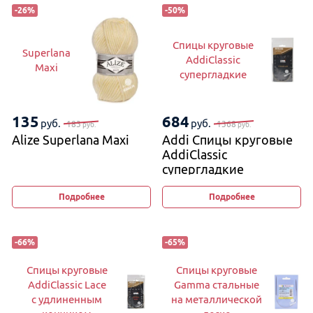
-
26
%
-
50
%
Спицы круговые
Superlana
AddiClassic
Maxi
супергладкие
135
684
руб.
руб.
183
1368
руб.
руб.
Alize Superlana Maxi
Addi Спицы круговые
AddiClassic
супергладкие
Подробнее
Подробнее
-
66
%
-
65
%
Спицы круговые
Спицы круговые
AddiClassic Lace
Gamma стальные
с удлиненным
на металлической