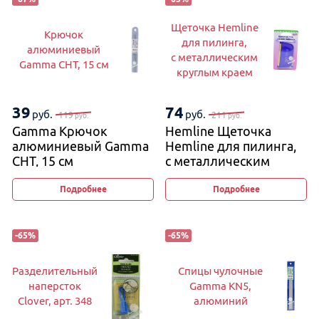
Щеточка Hemline
Крючок
для пилинга,
алюминиевый
с металлическим
Gamma CHT, 15 см
круглым краем
39
74
руб.
руб.
119
211
руб.
руб.
Gamma Крючок
Hemline Щеточка
алюминиевый Gamma
Hemline для пилинга,
CHT, 15 см
с металлическим
круглым краем
Подробнее
Подробнее
-
65
%
-
65
%
Разделительный
Спицы чулочные
наперсток
Gamma KN5,
Clover, арт. 348
алюминий