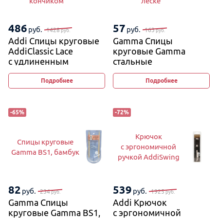
кончиком
леске
486
57
руб.
руб.
1428
163
руб.
руб.
Addi Спицы круговые
Gamma Спицы
AddiClassic Lace
круговые Gamma
с удлиненным
стальные
кончиком
на металлической
леске
Подробнее
Подробнее
-
65
%
-
72
%
Крючок
Спицы круговые
с эргономичной
Gamma BS1, бамбук
ручкой AddiSwing
82
539
руб.
руб.
234
1925
руб.
руб.
Gamma Спицы
Addi Крючок
круговые Gamma BS1,
с эргономичной