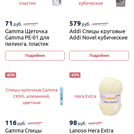
пластик
кубические
71
579
руб.
руб.
202
1930
руб.
руб.
Gamma Щеточка
Addi Спицы круговые
Gamma PE-01 для
Addi Novel кубические
пилинга, пластик
Подробнее
Подробнее
-
65
%
-
63
%
Спицы чулочные Gamma
CKN5, алюминий,
Hera Extra
цветные
116
98
руб.
руб.
331
265
руб.
руб.
Gamma Спицы
Lanoso Hera Extra