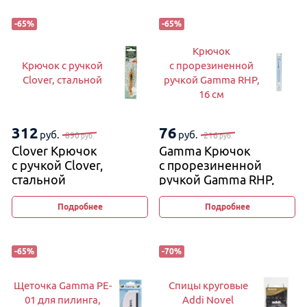
-
65
%
-
65
%
Крючок
Крючок с ручкой
с прорезиненной
Clover, стальной
ручкой Gamma RHP,
16 см
312
76
руб.
руб.
890
216
руб.
руб.
Clover Крючок
Gamma Крючок
с ручкой Clover,
с прорезиненной
стальной
ручкой Gamma RHP,
16 см
Подробнее
Подробнее
-
65
%
-
70
%
Щеточка Gamma PE-
Спицы круговые
01 для пилинга,
Addi Novel