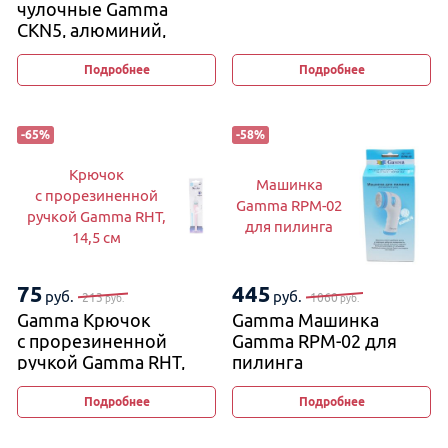
чулочные Gamma
CKN5, алюминий,
цветные
Подробнее
Подробнее
-
65
%
-
58
%
Крючок
Машинка
с прорезиненной
Gamma RPM-02
ручкой Gamma RHT,
для пилинга
14,5 см
75
445
руб.
руб.
213
1060
руб.
руб.
Gamma Крючок
Gamma Машинка
с прорезиненной
Gamma RPM-02 для
ручкой Gamma RHT,
пилинга
14,5 см
Подробнее
Подробнее