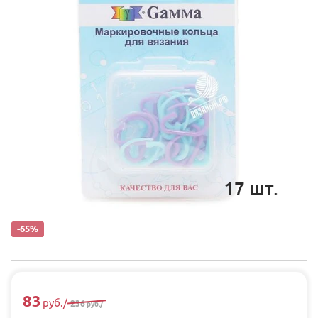
17
шт.
-65%
83
руб.
/
236
руб.
/