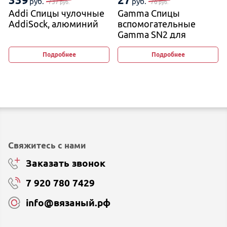
руб.
руб.
737
76
руб.
руб.
Addi Спицы чулочные
Gamma Спицы
AddiSock, алюминий
вспомогательные
Gamma SN2 для
вязания кос и жгутов
2,5 мм и 4 мм, 11−12 см
Подробнее
Подробнее
(изогнутые)
Свяжитесь с нами
Заказать звонок
7 920 780 7429
info@вязаный.рф