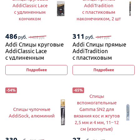
AddiClassic Lace
AddiTradition
с удлиненным
с пластиковым
кончиком
наконечником, 2 шт
486
311
руб.
руб.
1428
941
руб.
руб.
Addi Спицы круговые
Addi Спицы прямые
AddiClassic Lace
AddiTradition
с удлиненным
с пластиковым
кончиком
наконечником, 2 шт
Подробнее
Подробнее
-
54
%
-
65
%
Спицы
вспомогательные
Спицы чулочные
Gamma SN2 для
AddiSock, алюминий
вязания кос и жгутов
2,5 мм и 4 мм, 11−12
см (изогнутые)
339
27