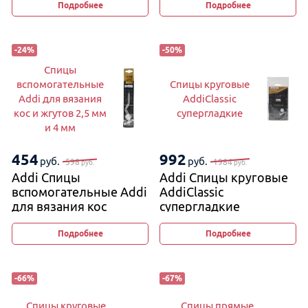
Подробнее
Подробнее
-
24
%
-
50
%
Спицы
вспомогательные
Спицы круговые
Addi для вязания
AddiClassic
кос и жгутов 2,5 мм
супергладкие
и 4 мм
454
992
руб.
руб.
598
1984
руб.
руб.
Addi Спицы
Addi Спицы круговые
вспомогательные Addi
AddiClassic
для вязания кос
супергладкие
и жгутов 2,5 мм и 4 мм
Подробнее
Подробнее
-
66
%
-
67
%
Спицы круговые
Спицы прямые