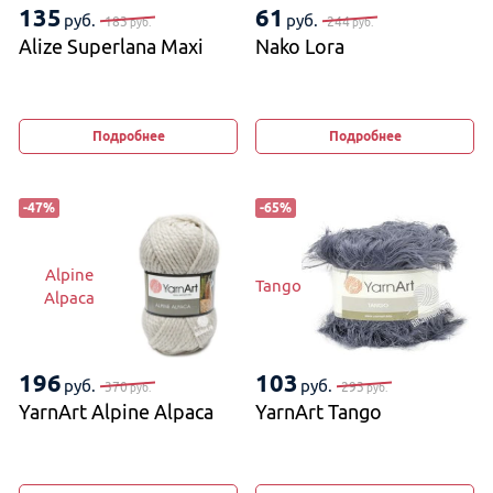
135
61
руб.
руб.
183
244
руб.
руб.
Alize Superlana Maxi
Nako Lora
Подробнее
Подробнее
-
47
%
-
65
%
Alpine
Tango
Alpaca
196
103
руб.
руб.
370
293
руб.
руб.
YarnArt Alpine Alpaca
YarnArt Tango