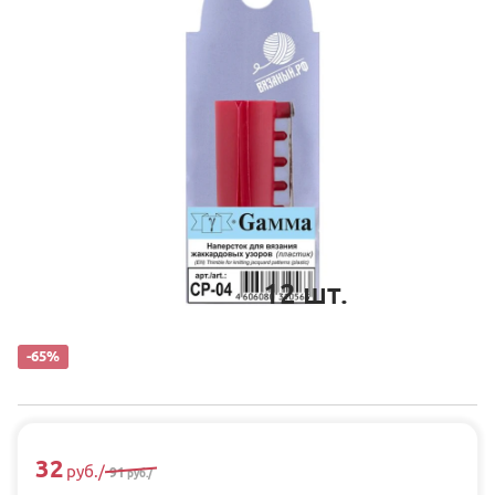
12
шт.
-65%
32
руб.
/
91
руб.
/