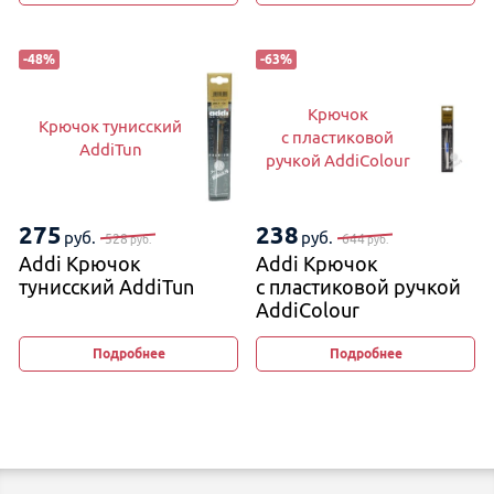
-
48
%
-
63
%
Крючок
Крючок тунисский
с пластиковой
AddiTun
ручкой AddiColour
275
238
руб.
руб.
528
644
руб.
руб.
Addi Крючок
Addi Крючок
тунисский AddiTun
с пластиковой ручкой
AddiColour
Подробнее
Подробнее