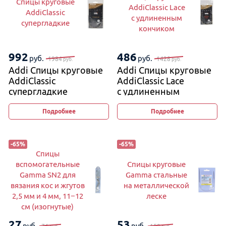
Спицы круговые
AddiClassic Lace
AddiClassic
с удлиненным
супергладкие
кончиком
992
486
руб.
руб.
1984
1428
руб.
руб.
Addi Спицы круговые
Addi Спицы круговые
AddiClassic
AddiClassic Lace
супергладкие
с удлиненным
кончиком
Подробнее
Подробнее
-
65
%
-
65
%
Спицы
вспомогательные
Спицы круговые
Gamma SN2 для
Gamma стальные
вязания кос и жгутов
на металлической
2,5 мм и 4 мм, 11−12
леске
см (изогнутые)
27
53
руб.
руб.