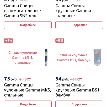
76
152
руб.
руб.
Gamma Спицы
Gamma Спицы
вспомогательные
круговые Gamma
Gamma SN2 для
стальные
вязания кос и жгутов
на металлической
2,5 мм и 4 мм, 11−12 см
леске
Подробнее
Подробнее
(изогнутые)
-
65
%
-
65
%
Спицы чулочные
Спицы круговые
Gamma MK5,
Gamma BS1, бамбук
стальные
75
54
руб.
руб.
214
154
руб.
руб.
Gamma Спицы
Gamma Спицы
чулочные Gamma MK5,
круговые Gamma BS1,
стальные
бамбук
Подробнее
Подробнее