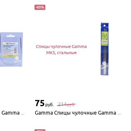
-
65
%
Спицы чулочные Gamma
MK5, стальные
75
214
руб.
руб.
Gamma Спицы круговые Gamma стальные на металлической леске
Gamma Спицы чулочные Gamma MK5, стальные