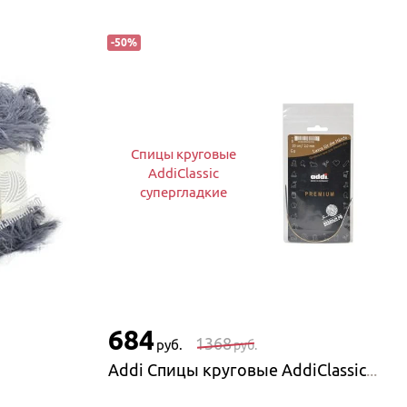
-
50
%
Спицы круговые
AddiClassic
супергладкие
684
1368
руб.
руб.
Addi Спицы круговые AddiClassic супергладкие