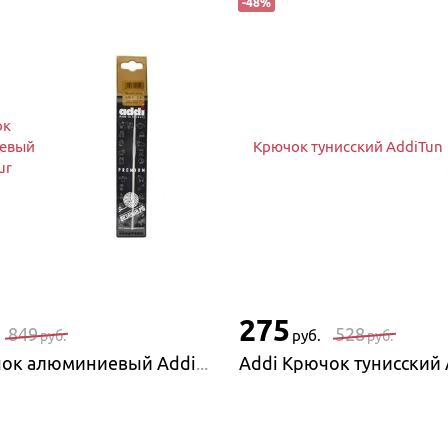
-
48
%
ок
евый
Крючок тунисский AddiTun
ur
275
849
528
руб.
руб.
руб.
Addi Крючок алюминиевый AddiPur
Addi Крючок тунисский 