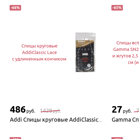
-
66
%
-
65
%
Спицы вс
Спицы круговые
Gamma SN2 
AddiClassic Lace
и жгутов 2,5
с удлиненным кончиком
см (
486
27
1428
руб.
руб.
руб.
Addi Спицы круговые AddiClassic Lace с удлиненным кончиком