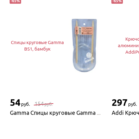
-
65
%
-
65
%
Крюч
Спицы круговые Gamma
алюмини
BS1, бамбук
AddiP
54
297
154
руб.
руб.
руб.
Gamma Спицы круговые Gamma BS1, бамбук