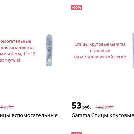
-
65
%
помогательные
Спицы круговые Gamma
для вязания кос
стальные
 мм и 4 мм, 11−12
на металлической леске
изогнутые)
53
76
152
руб.
руб.
руб.
Gamma Спицы вспомогательные Gamma SN2 для вязания кос и жгутов 2,5 мм и 4 мм, 11−12 см (изогнутые)