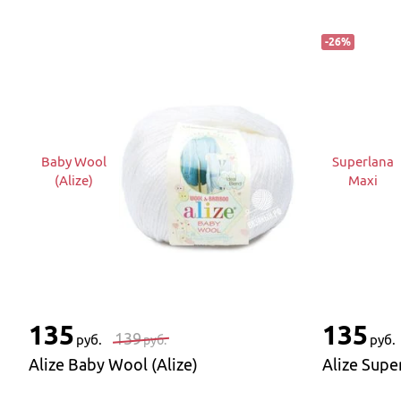
-
26
%
Baby Wool
Superlana
(Alize)
Maxi
135
135
139
руб.
руб.
руб.
Alize Baby Wool (Alize)
Alize Supe