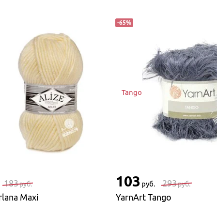
-
65
%
Tango
103
183
293
руб.
руб.
руб.
rlana Maxi
YarnArt Tango