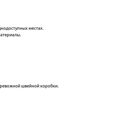
днодоступных местах.
материалы.
тревожной швейной коробки.