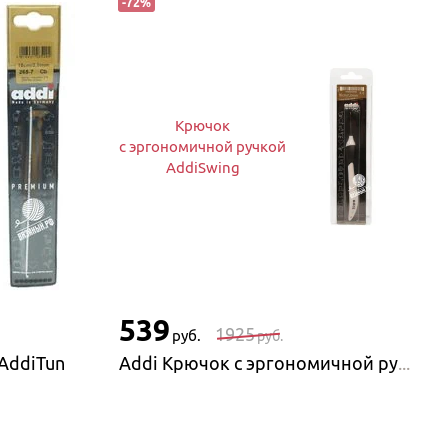
-
72
%
Крючок
с эргономичной ручкой
AddiSwing
539
1925
руб.
руб.
AddiTun
Addi Крючок с эргономичной ручкой AddiSwing