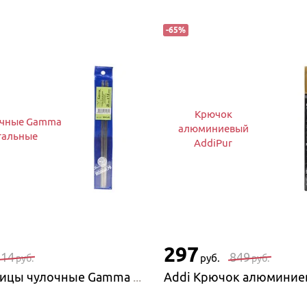
-
65
%
Крючок
очные Gamma
алюминиевый
тальные
AddiPur
297
214
849
руб.
руб.
руб.
Gamma Спицы чулочные Gamma MK5, стальные