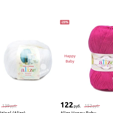
-
20
%
Happy
Baby
122
139
152
руб.
руб.
руб.