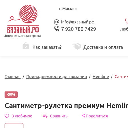
г. Москва
info@вязаный.рф
7 920 780 7429
Люб
Интернет-магазин пряжи
Как заказать?
Доставка и оплата
Главная
/
Принадлежности для вязания
/
Hemline
/
Сантим
-30%
Сантиметр-рулетка премиум Hemlin
В любимое
Сравнить
Поделиться