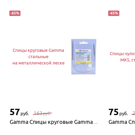
-
65
%
-
65
%
Спицы круговые Gamma
Спицы чул
стальные
MK5, с
на металлической леске
57
75
163
руб.
руб.
руб.
Gamma Спицы круговые Gamma стальные на металлической леске