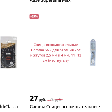
Alize Superlana Maxi
-
65
%
Спицы вспомогательные
Gamma SN2 для вязания кос
и жгутов 2,5 мм и 4 мм, 11−12
см (изогнутые)
27
76
руб.
руб.
Addi Спицы круговые AddiClassic Lace с удлиненным кончиком
Gamma Спицы вспомогательные Gamma SN2 для вязания кос и жгутов 2,5 мм и 4 мм, 11−12 см (изогнутые)