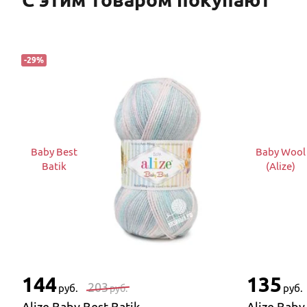
-
29
%
Baby Best
Baby Wool
Batik
(Alize)
144
135
203
руб.
руб.
руб.