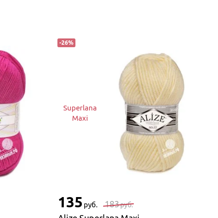
-
26
%
Superlana
Maxi
135
183
руб.
руб.