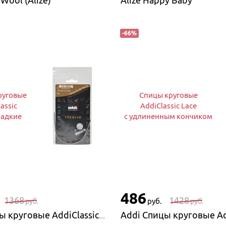
 Wool (Alize)
Alize Happy Baby
-
66
%
руговые
Спицы круговые
assic
AddiClassic Lace
ладкие
с удлиненным кончиком
486
1368
1428
руб.
руб.
руб.
Addi Спицы круговые AddiClassic супергладкие