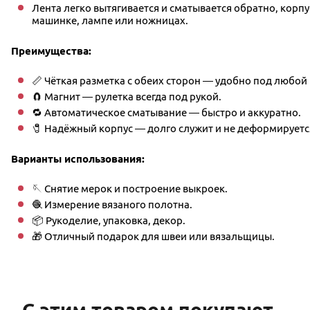
Лента легко вытягивается и сматывается обратно, корп
машинке, лампе или ножницах.
Преимущества:
📏 Чёткая разметка с обеих сторон — удобно под любой 
🧲 Магнит — рулетка всегда под рукой.
🔁 Автоматическое сматывание — быстро и аккуратно.
🧷 Надёжный корпус — долго служит и не деформируетс
Варианты использования:
🪡 Снятие мерок и построение выкроек.
🧶 Измерение вязаного полотна.
📦 Рукоделие, упаковка, декор.
🎁 Отличный подарок для швеи или вязальщицы.
С этим товаром покупают