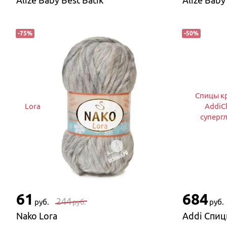
Alize Baby Best Batik
Alize Baby
-
75
%
-
50
%
Спицы к
Lora
AddiCl
суперг
61
684
244
руб.
руб.
руб.
Nako Lora