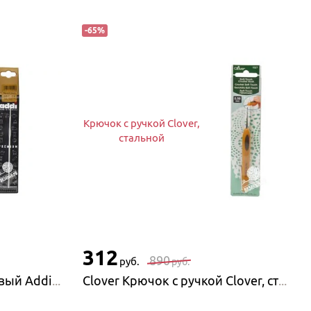
-
65
%
Крючок с ручкой Clover,
стальной
312
890
руб.
руб.
Addi Крючок алюминиевый AddiPur
Clover Крючок с ручкой Clover, стальной