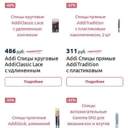
-
66
%
-
67
%
Спицы круговые
Спицы прямые
AddiClassic Lace
AddiTradition
с удлиненным
с пластиковым
кончиком
наконечником, 2 шт
486
311
руб.
руб.
1428
941
руб.
руб.
Addi Спицы круговые
Addi Спицы прямые
AddiClassic Lace
AddiTradition
с удлиненным
с пластиковым
кончиком
наконечником, 2 шт
Подробнее
Подробнее
-
54
%
-
65
%
Спицы
вспомогательные
Спицы чулочные
Gamma SN2 для
AddiSock, алюминий
вязания кос и жгутов