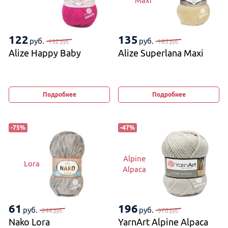
Maxi
122
135
руб.
руб.
152
183
руб.
руб.
Alize Happy Baby
Alize Superlana Maxi
Подробнее
Подробнее
-
75
%
-
47
%
Alpine
Lora
Alpaca
61
196
руб.
руб.
244
370
руб.
руб.
Nako Lora
YarnArt Alpine Alpaca