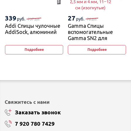
2,5 мм и 4 мм, 11−12
см (изогнутые)
339
27
руб.
руб.
737
76
руб.
руб.
Addi Спицы чулочные
Gamma Спицы
AddiSock, алюминий
вспомогательные
Gamma SN2 для
вязания кос и жгутов
2,5 мм и 4 мм, 11−12 см
Подробнее
Подробнее
(изогнутые)
Свяжитесь с нами
Заказать звонок
7 920 780 7429