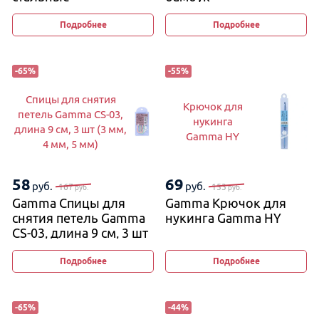
на металлической
леске
Подробнее
Подробнее
-
65
%
-
55
%
Спицы для снятия
Крючок для
петель Gamma CS-03,
нукинга
длина 9 см, 3 шт (3 мм,
Gamma HY
4 мм, 5 мм)
58
69
руб.
руб.
167
153
руб.
руб.
Gamma Спицы для
Gamma Крючок для
снятия петель Gamma
нукинга Gamma HY
CS-03, длина 9 см, 3 шт
(3 мм, 4 мм, 5 мм)
Подробнее
Подробнее
-
65
%
-
44
%