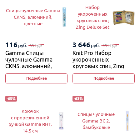
Набор
Спицы чулочные Gamma
укороченных
CKN5, алюминий,
круговых спиц
цветные
Zing Deluxe Set
116
3 646
руб.
руб.
331
6511
руб.
руб.
Gamma Спицы
Knit Pro Набор
чулочные Gamma
укороченных
CKN5, алюминий,
круговых спиц Zing
цветные
Deluxe Set
Подробнее
Подробнее
-
65
%
-
63
%
Крючок
Спицы чулочные
с прорезиненной
Gamma BC 2,
ручкой Gamma RHT,
бамбуковые
14,5 см