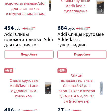
Спицы круговые
вспомогательные Addi
AddiClassic
для вязания кос
супергладкие
и жгутов 2,5 мм и 4 мм
454
684
руб.
руб.
598
1368
руб.
руб.
Addi Спицы
Addi Спицы круговые
вспомогательные Addi
AddiClassic
для вязания кос
супергладкие
и жгутов 2,5 мм и 4 мм
Подробнее
Подробнее
-
66
%
-
65
%
Спицы
Спицы круговые
вспомогательные
AddiClassic Lace
Gamma SN2 для
с удлиненным
вязания кос и жгутов
кончиком
2,5 мм и 4 мм, 11−12
см (изогнутые)
486
27
руб.
руб.
1428
76