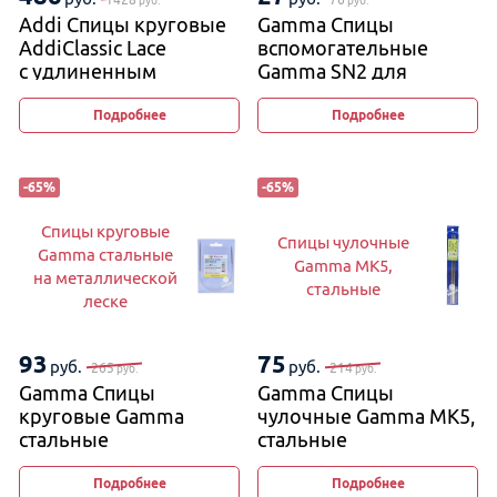
руб.
руб.
Addi Спицы круговые
Gamma Спицы
AddiClassic Lace
вспомогательные
с удлиненным
Gamma SN2 для
кончиком
вязания кос и жгутов
2,5 мм и 4 мм, 11−12 см
Подробнее
Подробнее
(изогнутые)
-
65
%
-
65
%
Спицы круговые
Спицы чулочные
Gamma стальные
Gamma MK5,
на металлической
стальные
леске
93
75
руб.
руб.
265
214
руб.
руб.
Gamma Спицы
Gamma Спицы
круговые Gamma
чулочные Gamma MK5,
стальные
стальные
на металлической
леске
Подробнее
Подробнее