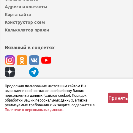
Адреса и контакты
Карта сайта
Конструктор схем
Калькулятор пряжи
Вязаный в соцсетях
© вязаный.рф 2019 — 2026
Продолжая пользование настоящим сайтом Вы
выражаете своё согласие на обработку Ваших
Сообщить об ошибке
персональных данных (файлов cookie). Порядок
Принять
обработки Ваших персональных данных, а также
реализуемые требования к их защите, содержатся в
Политике о персональных данных.
Главная
Любимое
Корзина
Профиль
Меню