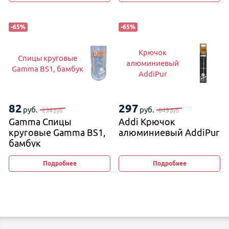
-
65
%
-
65
%
Крючок
Спицы круговые
алюминиевый
Gamma BS1, бамбук
AddiPur
82
297
руб.
руб.
234
849
руб.
руб.
Gamma Спицы
Addi Крючок
круговые Gamma BS1,
алюминиевый AddiPur
бамбук
Подробнее
Подробнее