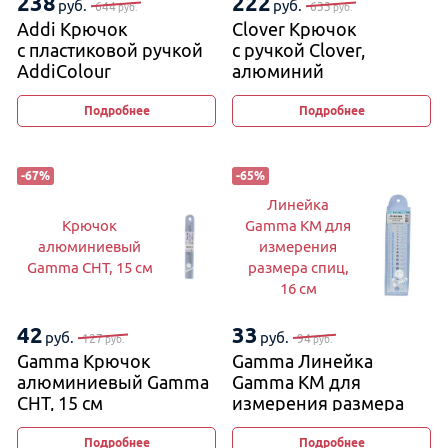
238
222
руб.
руб.
644
633
руб.
руб.
Addi Крючок
Clover Крючок
с пластиковой ручкой
с ручкой Clover,
AddiColour
алюминий
Подробнее
Подробнее
-
67
%
-
65
%
Линейка
Крючок
Gamma KM для
алюминиевый
измерения
Gamma CHT, 15 см
размера спиц,
16 см
42
33
руб.
руб.
127
94
руб.
руб.
Gamma Крючок
Gamma Линейка
алюминиевый Gamma
Gamma KM для
CHT, 15 см
измерения размера
спиц, 16 см
Подробнее
Подробнее