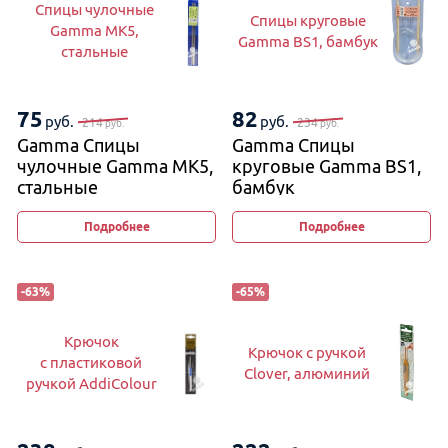
Спицы чулочные
Спицы круговые
Gamma MK5,
Gamma BS1, бамбук
стальные
75
82
руб.
руб.
214
234
руб.
руб.
Gamma Спицы
Gamma Спицы
чулочные Gamma MK5,
круговые Gamma BS1,
стальные
бамбук
Подробнее
Подробнее
-
63
%
-
65
%
Крючок
Крючок с ручкой
с пластиковой
Clover, алюминий
ручкой AddiColour