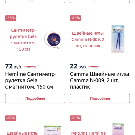
-
55
%
-
65
%
Сантиметр-
Швейные иглы
рулетка Gela
Gamma N-009, 2
с магнитом,
шт, пластик
150 см
72
22
руб.
руб.
160
64
руб.
руб.
Hemline Сантиметр-
Gamma Швейные иглы
рулетка Gela
Gamma N-009, 2 шт,
с магнитом, 150 см
пластик
Подробнее
Подробнее
-
65
%
-
65
%
Швейные иглы
Куколка Hemline