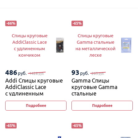
-
66
%
-
65
%
Спицы круговые
Спицы круговые
AddiClassic Lace
Gamma стальные
с удлиненным
на металлической
кончиком
леске
486
93
руб.
руб.
1428
265
руб.
руб.
Addi Спицы круговые
Gamma Спицы
AddiClassic Lace
круговые Gamma
с удлиненным
стальные
кончиком
на металлической
леске
Подробнее
Подробнее
-
65
%
-
65
%