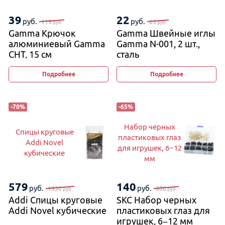
39
22
руб.
руб.
119
63
руб.
руб.
Gamma Крючок
Gamma Швейные иглы
алюминиевый Gamma
Gamma N-001, 2 шт.,
CHT, 15 см
сталь
Подробнее
Подробнее
-
70
%
-
65
%
Набор черных
Спицы круговые
пластиковых глаз
Addi Novel
для игрушек, 6−12
кубические
мм
579
140
руб.
руб.
1930
400
руб.
руб.
Addi Спицы круговые
SKC Набор черных
Addi Novel кубические
пластиковых глаз для
игрушек, 6−12 мм