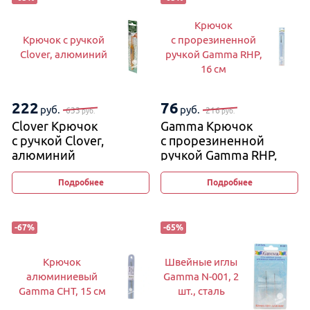
Крючок
Крючок с ручкой
с прорезиненной
Clover, алюминий
ручкой Gamma RHP,
16 см
222
76
руб.
руб.
633
216
руб.
руб.
Clover Крючок
Gamma Крючок
с ручкой Clover,
с прорезиненной
алюминий
ручкой Gamma RHP,
16 см
Подробнее
Подробнее
-
67
%
-
65
%
Крючок
Швейные иглы
алюминиевый
Gamma N-001, 2
Gamma CHT, 15 см
шт., сталь