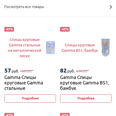
Посмотреть все товары
-
65
%
-
65
%
Спицы круговые
Gamma стальные
Спицы круговые
на металлической
Gamma BS1, бамбук
леске
57
82
руб.
руб.
163
234
руб.
руб.
Gamma Спицы
Gamma Спицы
круговые Gamma
круговые Gamma BS1,
стальные
бамбук
на металлической
леске
Подробнее
Подробнее
-
65
%
-
65
%