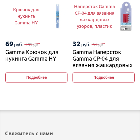
Наперсток Gamma
Крючок для
CP-04 для вязания
нукинга
жаккардовых
Gamma HY
узоров, пластик
69
32
руб.
руб.
153
91
руб.
руб.
Gamma Крючок для
Gamma Наперсток
нукинга Gamma HY
Gamma CP-04 для
вязания жаккардовых
узоров, пластик
Подробнее
Подробнее
Свяжитесь с нами